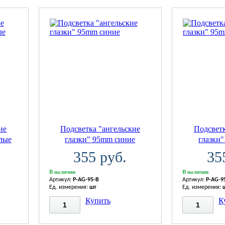
ие
Подсветка "ангельские
Подсветк
лые
глазки" 95mm синие
глазки
355 руб.
35
В наличии
В наличии
Артикул:
P-AG-95-B
Артикул:
P-AG-9
Ед. измерения:
шт
Ед. измерения:
Купить
К