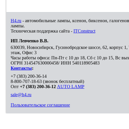
H4.ru
- автомобильные лампы, ксенон, биксенон, галогено
лампы.
Техническая поддержка сайта -
ITConstruct
ИП Левченко В.В.
630039
,
Новосибирск
,
Гусинобродское шоссе, 62, корпус 1
этаж, Офис 3
Часы работы офиса: Пн-Пт с 10 до 18, Сб с 10 до 15, Вс вы
ОГРН 314547630000458/ ИНН 540118905483
Контакты
:
+7 (383) 200-36-14
8-800-707-18-63
(звонок бесплатный)
Опт
+7 (383) 200-36-12
AUTO LAMP
sale@h4.ru
Пользовательское соглашение
Выберите город, в который необходимо доставить покупку