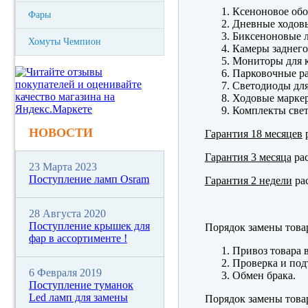
Ксеноновое обо
Фары
Дневные ходов
Биксеноновые 
Хомуты Чемпион
Камеры заднего
Мониторы для к
Парковочные р
Светодиоды для
Ходовые марк
Комплекты свет
НОВОСТИ
Гарантия 18 месяцев
р
Гарантия 3 месяца
рас
23 Марта 2023
Поступление ламп Osram
Гарантия 2 недели
рас
28 Августа 2020
Поступление крышек для
Порядок замены това
фар в ассортименте !
Привоз товара 
Проверка и под
6 Февраля 2019
Обмен брака.
Поступление туманок
Led ламп для замены
Порядок замены това