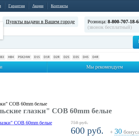
м
Гарантия
Акции
Контакты
Пункты выдачи в Вашем городе
Розница:
8-800-707-18-6
(звонок бесплатный)
HB3
HB4
PSX24W
D1S
D1R
D2R
D2S
D3S
D4S
D4R
и
Мы рекомендуем
азки" COB 60mm белые
льские глазки" COB 60mm белые
750 руб.
600 руб.
30
+
бонус