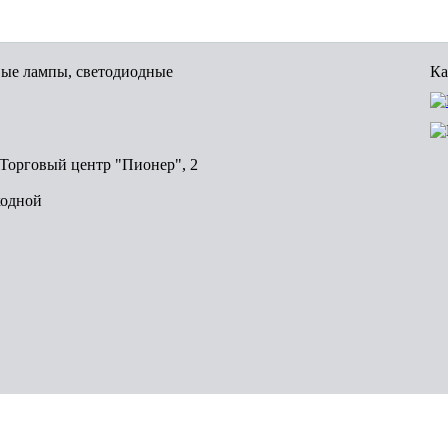
вые лампы, светодиодные
Ка
, Торговый центр "Пионер", 2
ходной