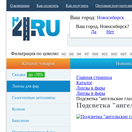
О компании
Как оплатить
Как получить
Оптовым покупателя
Ваш город:
Новосибирск
Ваш город, Новосибирск?
Да
Нет
Фильтрация по цоколю:
H1
H3
H4
H7
H10
H11
H15
H27
Каталог товаров
Новинк
Скидки
до -70%
Главная страница
Каталог
Линзы для фар
Линзы в фары
Линзы в фары
Галогеновые автолампы
Подсветка "ангельские гл
Подсветка "анге
Ксенон
Биксенон