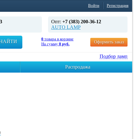
Войти
Регистрация
3
Опт:
+7 (383) 200-36-12
AUTO LAMP
0
товара в корзине
НАЙТИ
Оформить заказ
На сумму
0 руб.
Подбор ламп
Распродажа
а