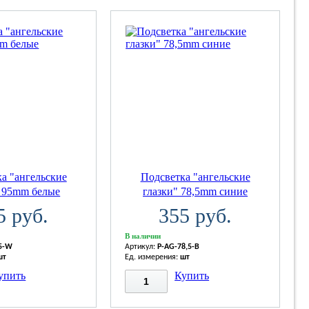
а "ангельские
Подсветка "ангельские
" 95mm белые
глазки" 78,5mm синие
5 руб.
355 руб.
В наличии
5-W
Артикул:
P-AG-78,5-B
шт
Ед. измерения:
шт
упить
Купить