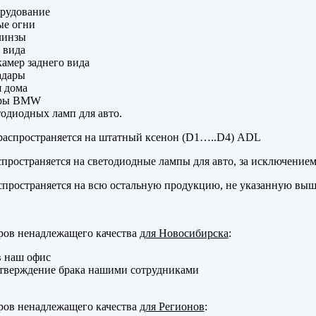
рудование
ые огни
линзы
 вида
амер заднего вида
адары
 дома
еры BMW
одиодных ламп для авто.
аспространяется на штатный ксенон (D1…..D4) ADL
пространяется на светодиодные лампы для авто, за исключение
пространяется на всю остальную продукцию, не указанную выш
ров ненадлежащего качества
для Новосибирска
:
в наш офис
тверждение брака нашими сотрудниками
ров ненадлежащего качества
для Регионов
: