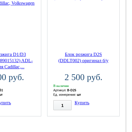
озжига D1/D3
Блок розжига D2S
 89015132) ADL-
(DDLT002) оригинал б/у
я Cadillac,...
00 руб.
2 500 руб.
В наличии
61
Артикул:
B-D2S
шт
Ед. измерения:
шт
упить
Купить