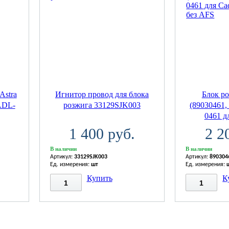
Astra
Игнитор провод для блока
Блок р
ADL-
розжига 33129SJK003
(89030461,
0461 дл
1 400 руб.
2 2
В наличии
В наличии
Артикул:
33129SJK003
Артикул:
890304
Ед. измерения:
шт
Ед. измерения:
Купить
К