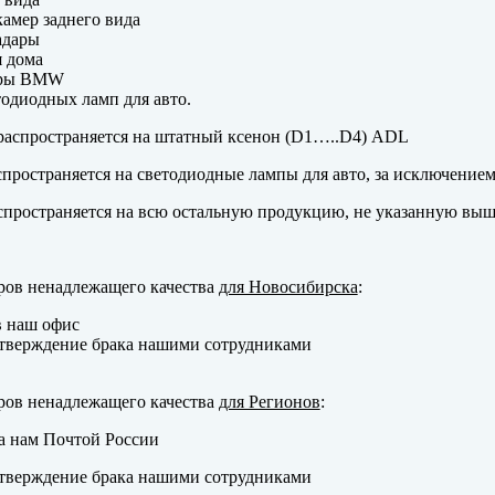
амер заднего вида
адары
 дома
еры BMW
одиодных ламп для авто.
аспространяется на штатный ксенон (D1…..D4) ADL
пространяется на светодиодные лампы для авто, за исключение
пространяется на всю остальную продукцию, не указанную выш
ров ненадлежащего качества
для Новосибирска
:
в наш офис
тверждение брака нашими сотрудниками
ров ненадлежащего качества
для Регионов
:
а нам Почтой России
тверждение брака нашими сотрудниками