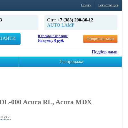
Войти
Регистрация
3
Опт:
+7 (383) 200-36-12
AUTO LAMP
0
товара в корзине
НАЙТИ
Оформить заказ
На сумму
0 руб.
Подбор ламп
Распродажа
DL-000 Acura RL, Acura MDX
нуса