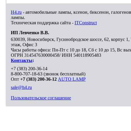
H4.ru
- автомобильные лампы, ксенон, биксенон, галогено
лампы.
Техническая поддержка сайта -
ITConstruct
ИП Левченко В.В.
630039
,
Новосибирск
,
Гусинобродское шоссе, 62, корпус 1
этаж, Офис 3
Часы работы офиса: Пн-Пт с 10 до 18, Сб с 10 до 15, Вс вы
ОГРН 314547630000458/ ИНН 540118905483
Контакты
:
+7 (383) 200-36-14
8-800-707-18-63
(звонок бесплатный)
Опт
+7 (383) 200-36-12
AUTO LAMP
sale@h4.ru
Пользовательское соглашение
Выберите город, в который необходимо доставить покупку