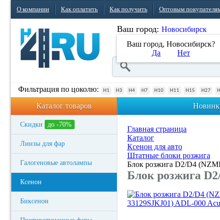
О компании
Как оплатить
Как получить
Оптовым покупателя
Ваш город:
Новосибирск
Ваш город, Новосибирск?
Да
Нет
Фильтрация по цоколю:
H1
H3
H4
H7
H10
H11
H15
H27
Каталог товаров
Новинк
Скидки
до -70%
Главная страница
Каталог
Линзы для фар
Ксенон для авто
Штатные блоки розжига
Галогеновые автолампы
Блок розжига D2/D4 (NZM
Блок розжига D2
Ксенон
Биксенон