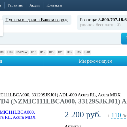
м
Гарантия
Акции
Контакты
Пункты выдачи в Вашем городе
Розница:
8-800-707-18-6
(звонок бесплатный)
HB3
HB4
PSX24W
D1S
D1R
D2R
D2S
D3S
D4S
D4R
и
Мы рекомендуем
IC111LBCA000, 33129SJKJ01) ADL-000 Acura RL, Acura MDX
/D4 (NZMIC111LBCA000, 33129SJKJ01) A
2 200 руб.
110
+
бо
Артикул