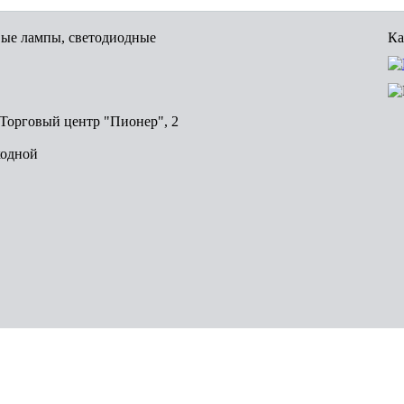
вые лампы, светодиодные
Ка
, Торговый центр "Пионер", 2
ходной