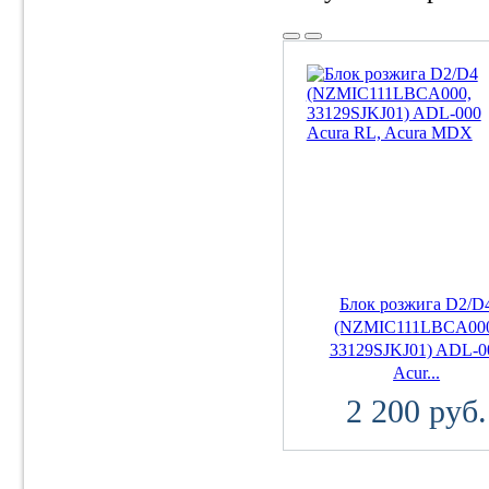
Блок розжига D2/D
(NZMIC111LBCA00
33129SJKJ01) ADL-0
Acur...
2 200 руб.