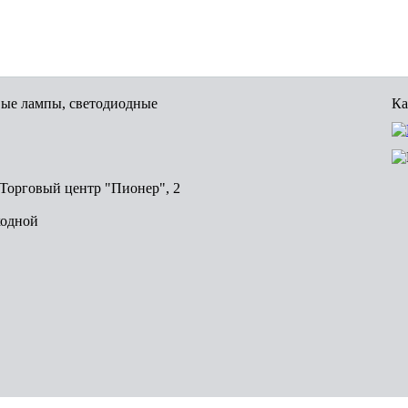
вые лампы, светодиодные
Ка
, Торговый центр "Пионер", 2
ходной