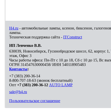
H4.ru
- автомобильные лампы, ксенон, биксенон, галогено
лампы.
Техническая поддержка сайта -
ITConstruct
ИП Левченко В.В.
630039
,
Новосибирск
,
Гусинобродское шоссе, 62, корпус 1
этаж, Офис 3
Часы работы офиса: Пн-Пт с 10 до 18, Сб с 10 до 15, Вс вы
ОГРН 314547630000458/ ИНН 540118905483
Контакты
:
+7 (383) 200-36-14
8-800-707-18-63
(звонок бесплатный)
Опт
+7 (383) 200-36-12
AUTO LAMP
sale@h4.ru
Пользовательское соглашение