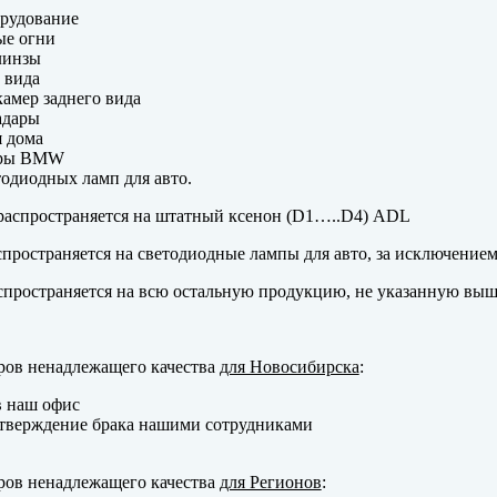
рудование
ые огни
линзы
 вида
амер заднего вида
адары
 дома
еры BMW
одиодных ламп для авто.
аспространяется на штатный ксенон (D1…..D4) ADL
пространяется на светодиодные лампы для авто, за исключение
пространяется на всю остальную продукцию, не указанную выш
ров ненадлежащего качества
для Новосибирска
:
в наш офис
тверждение брака нашими сотрудниками
ров ненадлежащего качества
для Регионов
: