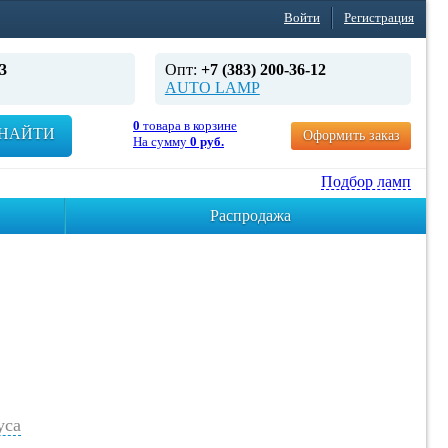
Войти
Регистрация
3
Опт:
+7 (383) 200-36-12
AUTO LAMP
0
товара в корзине
НАЙТИ
Оформить заказ
На сумму
0 руб.
Подбор ламп
Распродажа
уса