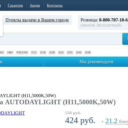
м
Гарантия
Акции
Контакты
Пункты выдачи в Вашем городе
Розница:
8-800-707-18-6
(звонок бесплатный)
HB3
HB4
PSX24W
D1S
D1R
D2R
D2S
D3S
D4S
D4R
и
Мы рекомендуем
AYLIGHT (H11,5000K,50W)
па AUTODAYLIGHT (H11,5000K,50W)
530 руб.
424 руб.
21.2
+
бон