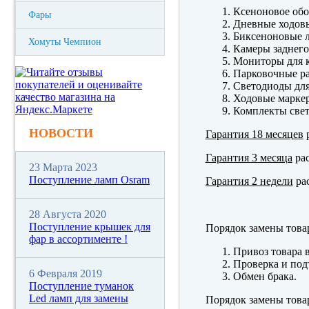
Ксеноновое обо
Фары
Дневные ходов
Биксеноновые 
Хомуты Чемпион
Камеры заднего
Мониторы для к
Парковочные р
Светодиоды для
Ходовые марк
Комплекты свет
НОВОСТИ
Гарантия 18 месяцев
р
Гарантия 3 месяца
рас
23 Марта 2023
Поступление ламп Osram
Гарантия 2 недели
рас
28 Августа 2020
Поступление крышек для
Порядок замены това
фар в ассортименте !
Привоз товара 
Проверка и под
6 Февраля 2019
Обмен брака.
Поступление туманок
Led ламп для замены
Порядок замены това