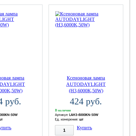
новая лампа
Ксеноновая лампа
DAYLIGHT
AUTODAYLIGHT
6000K,50W)
(H3,6000K,50W)
4 руб.
424 руб.
В наличии
6000KN-50W
Артикул:
LAH3-6000KN-50W
шт
Ед. измерения:
шт
упить
Купить