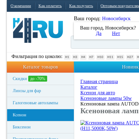
О компании
Как оплатить
Как получить
Оптовым покупателя
Ваш город:
Новосибирск
Ваш город, Новосибирск?
Да
Нет
Фильтрация по цоколю:
H1
H3
H4
H7
H10
H11
H15
H27
Каталог товаров
Новинк
Скидки
до -70%
Главная страница
Каталог
Линзы для фар
Ксенон для авто
Ксеноновые лампы 50w
Галогеновые автолампы
Ксеноновая лампа AUTOD
Ксеноновая лам
Ксенон
Биксенон