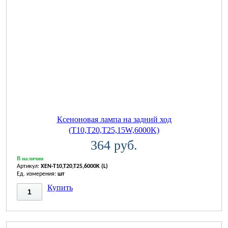
Ксеноновая лампа на задний ход
(T10,T20,T25,15W,6000K)
364 руб.
В наличии
Артикул:
XEN-T10,T20,T25,6000K (L)
Ед. измерения:
шт
Купить