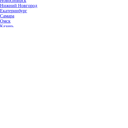
Новосибирск
Нижний Новгород
Екатеринбург
Самара
Омск
Казань
Челябинск
Ростов-на-Дону
Уфа
Волгоград
Пермь
Красноярск
Саратов
Воронеж
Тольятти
Краснодар
Ульяновск
Ижевск
Ярославль
Барнаул
Иркутск
Владивосток