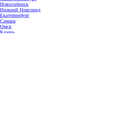
Новосибирск
Нижний Новгород
Екатеринбург
Самара
Омск
Казань
Челябинск
Ростов-на-Дону
Уфа
Волгоград
Пермь
Красноярск
Саратов
Воронеж
Тольятти
Краснодар
Ульяновск
Ижевск
Ярославль
Барнаул
Иркутск