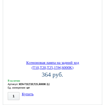
Ксеноновая лампа на задний ход
(T10,T20,T25,15W,6000K)
364 руб.
В наличии
Артикул:
XEN-T10,T20,T25,6000K (L)
Ед. измерения:
шт
Купить