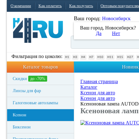
О компании
Как оплатить
Как получить
Оптовым покупателя
Ваш город:
Новосибирск
Ваш город, Новосибирск?
Да
Нет
Фильтрация по цоколю:
H1
H3
H4
H7
H10
H11
H15
H27
Каталог товаров
Новинк
Скидки
до -70%
Главная страница
Каталог
Линзы для фар
Ксенон для авто
Ксенон для авто
Галогеновые автолампы
Ксеноновая лампа AUTOD
Ксеноновая лам
Ксенон
Биксенон