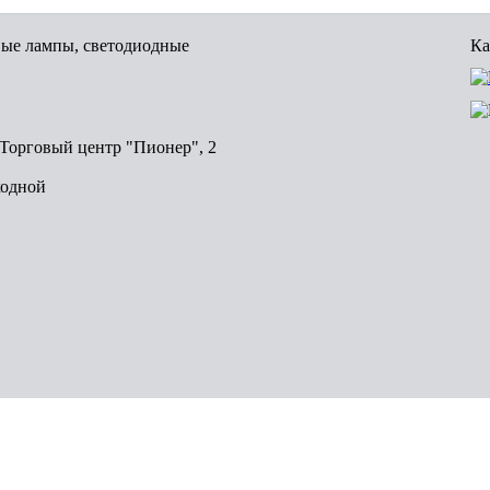
вые лампы, светодиодные
Ка
, Торговый центр "Пионер", 2
ходной