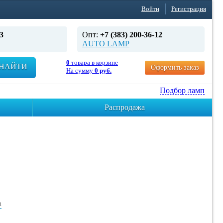
Войти
Регистрация
3
Опт:
+7 (383) 200-36-12
AUTO LAMP
0
товара в корзине
НАЙТИ
Оформить заказ
На сумму
0 руб.
Подбор ламп
Распродажа
а