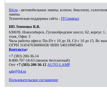
H4.ru
- автомобильные лампы, ксенон, биксенон, галогено
лампы.
Техническая поддержка сайта -
ITConstruct
ИП Левченко В.В.
630039
,
Новосибирск
,
Гусинобродское шоссе, 62, корпус 1
этаж, Офис 3
Часы работы офиса: Пн-Пт с 10 до 18, Сб с 10 до 15, Вс вы
ОГРН 314547630000458/ ИНН 540118905483
Контакты
:
+7 (383) 200-36-14
8-800-707-18-63
(звонок бесплатный)
Опт
+7 (383) 200-36-12
AUTO LAMP
sale@h4.ru
Пользовательское соглашение
Выберите город, в который необходимо доставить покупку