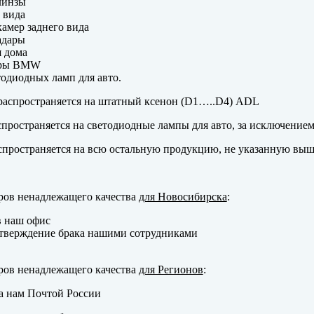
линзы
 вида
амер заднего вида
адары
 дома
еры BMW
одиодных ламп для авто.
аспространяется на штатный ксенон (D1…..D4) ADL
пространяется на светодиодные лампы для авто, за исключение
пространяется на всю остальную продукцию, не указанную выш
ров ненадлежащего качества
для Новосибирска
:
в наш офис
тверждение брака нашими сотрудниками
ров ненадлежащего качества
для Регионов
:
а нам Почтой России