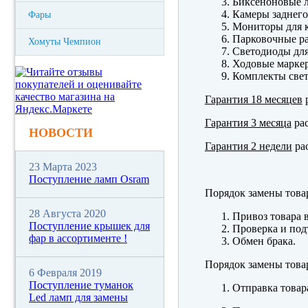
Биксеноновые 
Камеры заднего
Фары
Мониторы для к
Парковочные р
Хомуты Чемпион
Светодиоды для
Ходовые марк
Комплекты свет
Гарантия 18 месяцев
р
Гарантия 3 месяца
рас
НОВОСТИ
Гарантия 2 недели
рас
23 Марта 2023
Поступление ламп Osram
Порядок замены това
28 Августа 2020
Привоз товара 
Поступление крышек для
Проверка и под
фар в ассортименте !
Обмен брака.
Порядок замены това
6 Февраля 2019
Поступление туманок
Отправка товар
Led ламп для замены