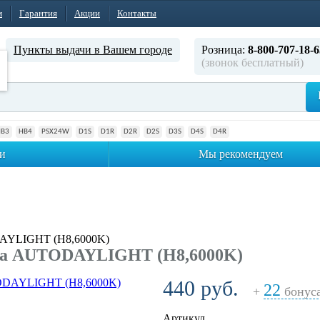
м
Гарантия
Акции
Контакты
Пункты выдачи в Вашем городе
Розница:
8-800-707-18-6
(звонок бесплатный)
HB3
HB4
PSX24W
D1S
D1R
D2R
D2S
D3S
D4S
D4R
и
Мы рекомендуем
AYLIGHT (H8,6000K)
па AUTODAYLIGHT (H8,6000K)
440 руб.
22
+
бонус
Артикул