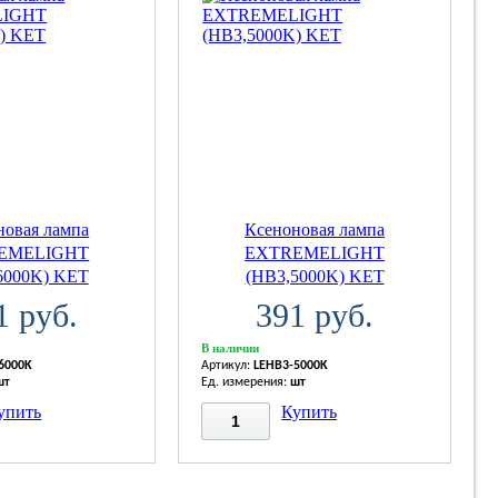
новая лампа
Ксеноновая лампа
EMELIGHT
EXTREMELIGHT
6000K) KET
(HB3,5000K) KET
1 руб.
391 руб.
В наличии
6000K
Артикул:
LEHB3-5000K
шт
Ед. измерения:
шт
упить
Купить