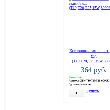
Ксеноновая лампа на з
ход
(T10,T20,T25,15W,600
364 руб.
В наличии
Артикул:
XEN-T10,T20,T25,6000K 
Ед. измерения:
шт
Купить