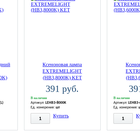
адний
Ксеноновая лампа
Ксено
EXTREMELIGHT
EXTR
0K)
(HB3,8000K) KET
(HB3,
391 руб.
39
В наличии
В наличии
(L)
Артикул:
LEHB3-8000K
Артикул:
LEHB3-
Ед. измерения:
шт
Ед. измерения:
Купить
К