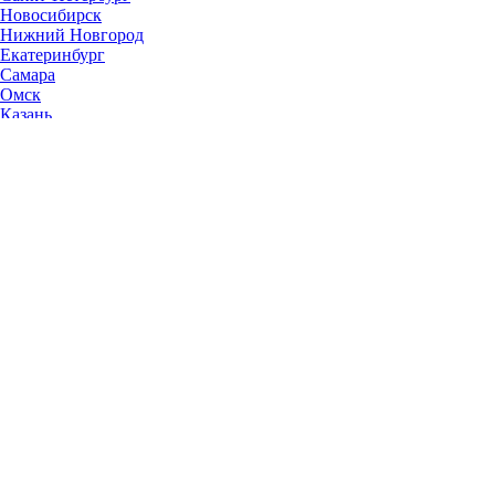
Новосибирск
Нижний Новгород
Екатеринбург
Самара
Омск
Казань
Челябинск
Ростов-на-Дону
Уфа
Волгоград
Пермь
Красноярск
Саратов
Воронеж
Тольятти
Краснодар
Ульяновск
Ижевск
Ярославль
Барнаул
Иркутск