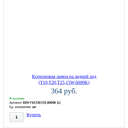
Ксеноновая лампа на задний ход
(T10,T20,T25,15W,6000K)
364 руб.
В наличии
Артикул:
XEN-T10,T20,T25,6000K (L)
Ед. измерения:
шт
Купить