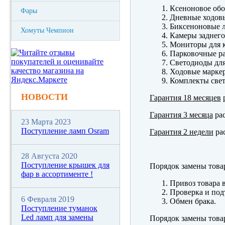
Ксеноновое обо
Фары
Дневные ходов
Биксеноновые 
Хомуты Чемпион
Камеры заднего
Мониторы для к
Парковочные р
Светодиоды для
Ходовые марк
Комплекты свет
НОВОСТИ
Гарантия 18 месяцев
р
Гарантия 3 месяца
рас
23 Марта 2023
Поступление ламп Osram
Гарантия 2 недели
рас
28 Августа 2020
Поступление крышек для
Порядок замены това
фар в ассортименте !
Привоз товара 
Проверка и под
6 Февраля 2019
Обмен брака.
Поступление туманок
Led ламп для замены
Порядок замены това