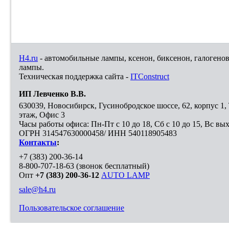
H4.ru
- автомобильные лампы, ксенон, биксенон, галогено
лампы.
Техническая поддержка сайта -
ITConstruct
ИП Левченко В.В.
630039
,
Новосибирск
,
Гусинобродское шоссе, 62, корпус 1
этаж, Офис 3
Часы работы офиса: Пн-Пт с 10 до 18, Сб с 10 до 15, Вс вы
ОГРН 314547630000458/ ИНН 540118905483
Контакты
:
+7 (383) 200-36-14
8-800-707-18-63
(звонок бесплатный)
Опт
+7 (383) 200-36-12
AUTO LAMP
sale@h4.ru
Пользовательское соглашение