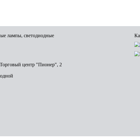
вые лампы, светодиодные
Ка
, Торговый центр "Пионер", 2
ходной