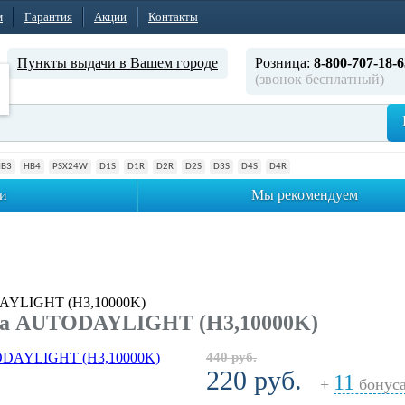
м
Гарантия
Акции
Контакты
Пункты выдачи в Вашем городе
Розница:
8-800-707-18-6
(звонок бесплатный)
HB3
HB4
PSX24W
D1S
D1R
D2R
D2S
D3S
D4S
D4R
и
Мы рекомендуем
AYLIGHT (H3,10000K)
па AUTODAYLIGHT (H3,10000K)
440 руб.
220 руб.
11
+
бонус