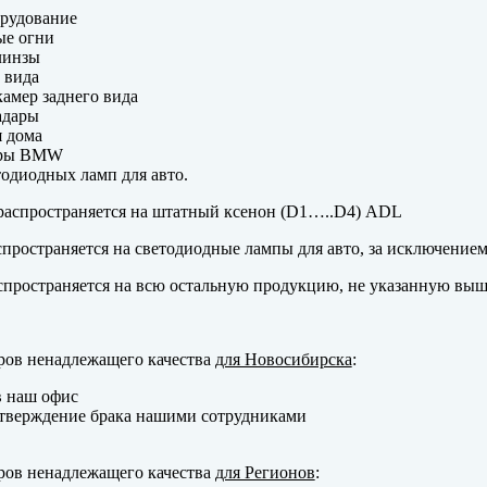
рудование
ые огни
линзы
 вида
амер заднего вида
адары
 дома
еры BMW
одиодных ламп для авто.
аспространяется на штатный ксенон (D1…..D4) ADL
пространяется на светодиодные лампы для авто, за исключение
пространяется на всю остальную продукцию, не указанную выш
ров ненадлежащего качества
для Новосибирска
:
в наш офис
тверждение брака нашими сотрудниками
ров ненадлежащего качества
для Регионов
: