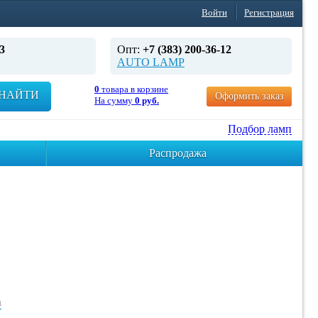
Войти
Регистрация
3
Опт:
+7 (383) 200-36-12
AUTO LAMP
0
товара в корзине
НАЙТИ
Оформить заказ
На сумму
0 руб.
Подбор ламп
Распродажа
а