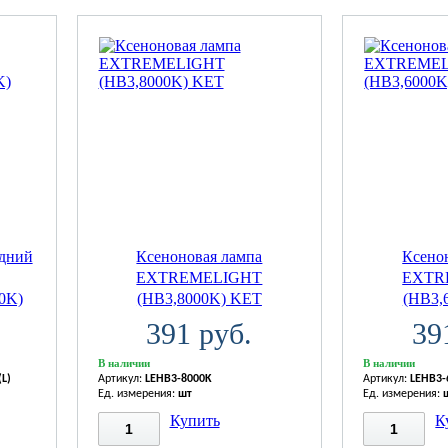
адний
Ксеноновая лампа
Ксено
EXTREMELIGHT
EXTR
0K)
(HB3,8000K) KET
(HB3,
391 руб.
39
В наличии
В наличии
(L)
Артикул:
LEHB3-8000K
Артикул:
LEHB3-
Ед. измерения:
шт
Ед. измерения:
Купить
К