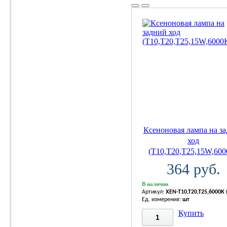
Ксеноновая лампа на з
ход
(T10,T20,T25,15W,600
364 руб.
В наличии
Артикул:
XEN-T10,T20,T25,6000K 
Ед. измерения:
шт
Купить