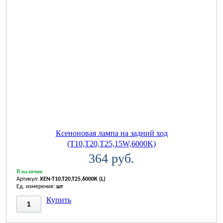
Ксеноновая лампа на задний ход
(T10,T20,T25,15W,6000K)
364 руб.
В наличии
Артикул:
XEN-T10,T20,T25,6000K (L)
Ед. измерения:
шт
Купить