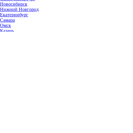
Новосибирск
Нижний Новгород
Екатеринбург
Самара
Омск
Казань
Челябинск
Ростов-на-Дону
Уфа
Волгоград
Пермь
Красноярск
Саратов
Воронеж
Тольятти
Краснодар
Ульяновск
Ижевск
Ярославль
Барнаул
Иркутск