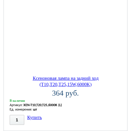
Ксеноновая лампа на задний ход
(T10,T20,T25,15W,6000K)
364 руб.
В наличии
Артикул:
XEN-T10,T20,T25,6000K (L)
Ед. измерения:
шт
Купить