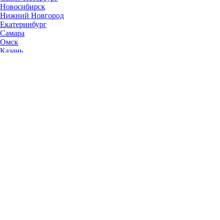
Новосибирск
Нижний Новгород
Екатеринбург
Самара
Омск
Казань
Челябинск
Ростов-на-Дону
Уфа
Волгоград
Пермь
Красноярск
Саратов
Воронеж
Тольятти
Краснодар
Ульяновск
Ижевск
Ярославль
Барнаул
Иркутск