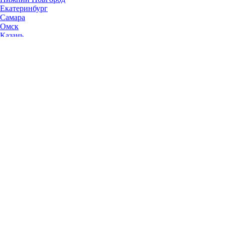
Екатеринбург
Самара
Омск
Казань
Челябинск
Ростов-на-Дону
Уфа
Волгоград
Пермь
Красноярск
Саратов
Воронеж
Тольятти
Краснодар
Ульяновск
Ижевск
Ярославль
Барнаул
Иркутск
Владивосток
Хабаровск