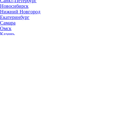
Санкт-Петербург
Новосибирск
Нижний Новгород
Екатеринбург
Самара
Омск
Казань
Челябинск
Ростов-на-Дону
Уфа
Волгоград
Пермь
Красноярск
Саратов
Воронеж
Тольятти
Краснодар
Ульяновск
Ижевск
Ярославль
Барнаул
Иркутск