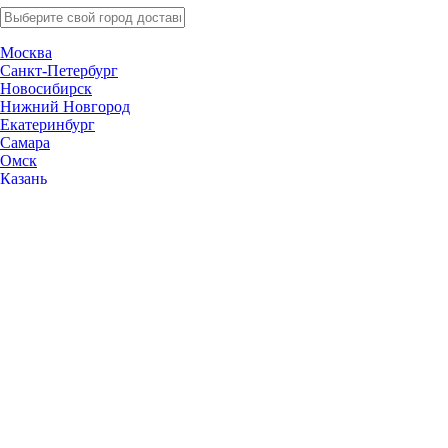
Москва
Санкт-Петербург
Новосибирск
Нижний Новгород
Екатеринбург
Самара
Омск
Казань
Челябинск
Ростов-на-Дону
Уфа
Волгоград
Пермь
Красноярск
Саратов
Воронеж
Тольятти
Краснодар
Ульяновск
Ижевск
Ярославль