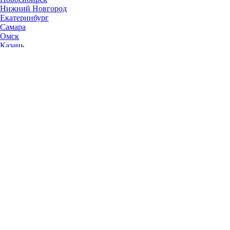
Нижний Новгород
Екатеринбург
Самара
Омск
Казань
Челябинск
Ростов-на-Дону
Уфа
Волгоград
Пермь
Красноярск
Саратов
Воронеж
Тольятти
Краснодар
Ульяновск
Ижевск
Ярославль
Барнаул
Иркутск
Владивосток