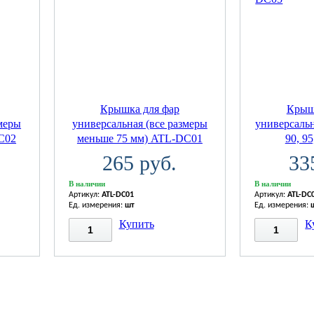
Крышка для фар
Крыш
змеры
универсальная (все размеры
универсальна
C02
меньше 75 мм) ATL-DC01
90, 95
265 руб.
33
В наличии
В наличии
Артикул:
ATL-DC01
Артикул:
ATL-DC
Ед. измерения:
шт
Ед. измерения:
Купить
К