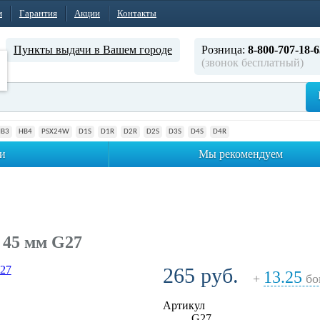
м
Гарантия
Акции
Контакты
Пункты выдачи в Вашем городе
Розница:
8-800-707-18-6
(звонок бесплатный)
HB3
HB4
PSX24W
D1S
D1R
D2R
D2S
D3S
D4S
D4R
и
Мы рекомендуем
 45 мм G27
265 руб.
13.25
+
бо
Артикул
G27