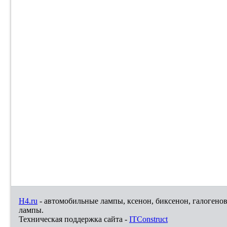
H4.ru
- автомобильные лампы, ксенон, биксенон, галогено
лампы.
Техническая поддержка сайта -
ITConstruct