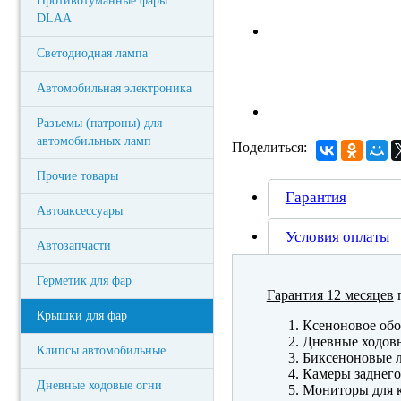
Противотуманные фары
DLAA
Светодиодная лампа
Автомобильная электроника
Разъемы (патроны) для
автомобильных ламп
Поделиться:
Прочие товары
Гарантия
Автоаксессуары
Условия оплаты
Автозапчасти
Герметик для фар
Гарантия 12 месяцев
п
Крышки для фар
Ксеноновое обо
Дневные ходов
Клипсы автомобильные
Биксеноновые 
Камеры заднего
Дневные ходовые огни
Мониторы для к