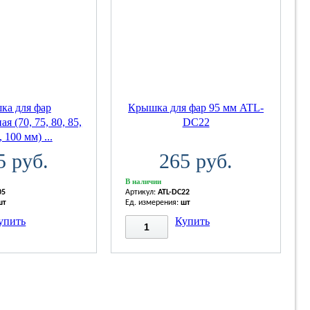
ка для фар
Крышка для фар 95 мм ATL-
я (70, 75, 80, 85,
DC22
, 100 мм) ...
5 руб.
265 руб.
В наличии
05
Артикул:
ATL-DC22
шт
Ед. измерения:
шт
упить
Купить