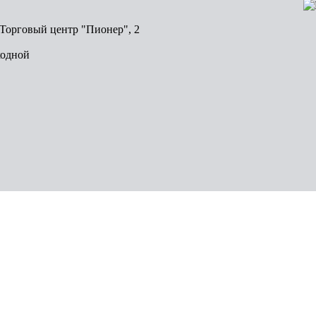
, Торговый центр "Пионер", 2
ходной
Волгоград
Пермь
Красноярск
Саратов