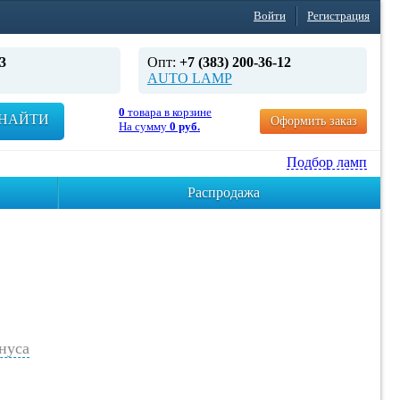
Войти
Регистрация
3
Опт:
+7 (383) 200-36-12
AUTO LAMP
0
товара в корзине
НАЙТИ
Оформить заказ
На сумму
0 руб.
Подбор ламп
Распродажа
нуса