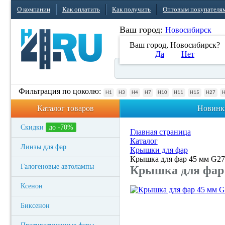
О компании
Как оплатить
Как получить
Оптовым покупателя
Ваш город:
Новосибирск
Ваш город, Новосибирск?
Да
Нет
Фильтрация по цоколю:
H1
H3
H4
H7
H10
H11
H15
H27
Каталог товаров
Новинк
Скидки
до -70%
Главная страница
Каталог
Линзы для фар
Крышки для фар
Крышка для фар 45 мм G27
Галогеновые автолампы
Крышка для фар
Ксенон
Биксенон