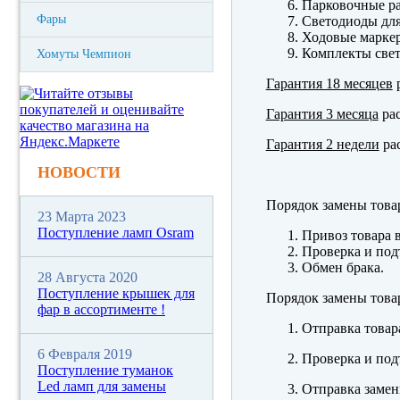
Парковочные р
Фары
Светодиоды для
Ходовые марк
Комплекты свет
Хомуты Чемпион
Гарантия 18 месяцев
р
Гарантия 3 месяца
рас
Гарантия 2 недели
рас
НОВОСТИ
Порядок замены това
23 Марта 2023
Поступление ламп Osram
Привоз товара 
Проверка и под
Обмен брака.
28 Августа 2020
Поступление крышек для
Порядок замены това
фар в ассортименте !
Отправка товар
6 Февраля 2019
Проверка и под
Поступление туманок
Led ламп для замены
Отправка замен