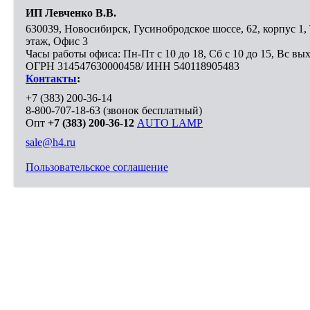
ИП Левченко В.В.
630039
,
Новосибирск
,
Гусинобродское шоссе, 62, корпус 1
этаж, Офис 3
Часы работы офиса: Пн-Пт с 10 до 18, Сб с 10 до 15, Вс вы
ОГРН 314547630000458/ ИНН 540118905483
Контакты
:
+7 (383) 200-36-14
8-800-707-18-63
(звонок бесплатный)
Опт
+7 (383) 200-36-12
AUTO LAMP
sale@h4.ru
Пользовательское соглашение
Выберите город, в который необходимо доставить покупку
Москва
Санкт-Петербург
Новосибирск
Нижний Новгород