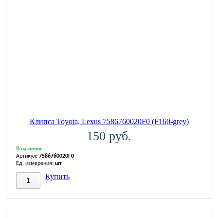
Клипса Toyota, Lexus 7586760020F0 (F160-grey)
150 руб.
В наличии
Артикул:
7586760020F0
Ед. измерения:
шт
Купить