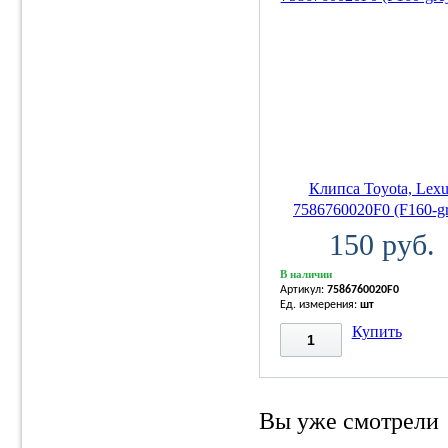
Клипса Toyota, Lexu
7586760020F0 (F160-gr
150 руб.
В наличии
Артикул:
7586760020F0
Ед. измерения:
шт
Купить
Вы уже смотрели