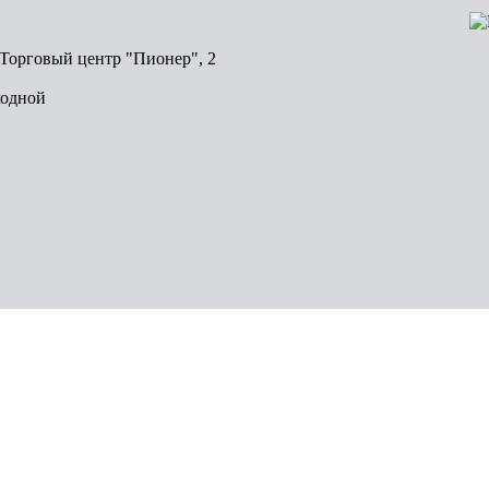
, Торговый центр "Пионер", 2
ходной
Волгоград
Пермь
Красноярск
Саратов