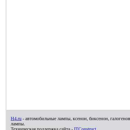
H4.ru
- автомобильные лампы, ксенон, биксенон, галогено
лампы.
Техническая поддержка сайта -
ITConstruct