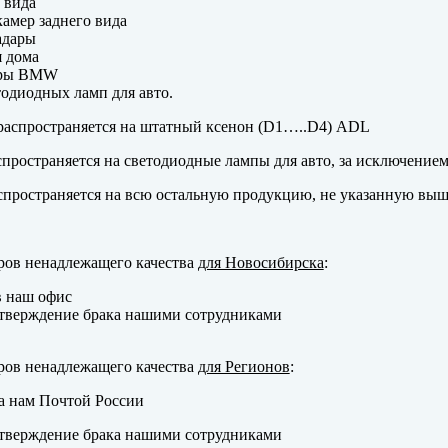
 вида
амер заднего вида
адары
 дома
еры BMW
одиодных ламп для авто.
аспространяется на штатный ксенон (D1…..D4) ADL
пространяется на светодиодные лампы для авто, за исключение
пространяется на всю остальную продукцию, не указанную выш
ров ненадлежащего качества
для Новосибирска
:
в наш офис
тверждение брака нашими сотрудниками
ров ненадлежащего качества
для Регионов
:
а нам Почтой России
тверждение брака нашими сотрудниками