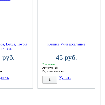
a, Lexus, Toyota
Клипса Универсальные
21713010
 руб.
45 руб.
В наличии
Артикул:
T58
шт
Ед. измерения:
шт
упить
Купить