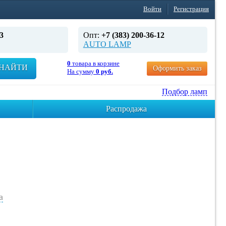
Войти
Регистрация
3
Опт:
+7 (383) 200-36-12
AUTO LAMP
0
товара в корзине
НАЙТИ
Оформить заказ
На сумму
0 руб.
Подбор ламп
Распродажа
а