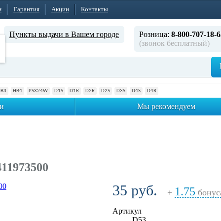
м
Гарантия
Акции
Контакты
Пункты выдачи в Вашем городе
Розница:
8-800-707-18-6
(звонок бесплатный)
HB3
HB4
PSX24W
D1S
D1R
D2R
D2S
D3S
D4S
D4R
и
Мы рекомендуем
11973500
35 руб.
1.75
+
бонус
Артикул
D53