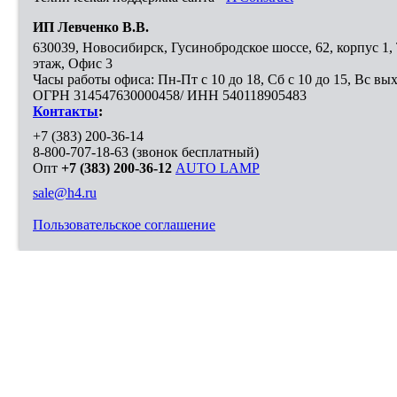
ИП Левченко В.В.
630039
,
Новосибирск
,
Гусинобродское шоссе, 62, корпус 1
этаж, Офис 3
Часы работы офиса: Пн-Пт с 10 до 18, Сб с 10 до 15, Вс вы
ОГРН 314547630000458/ ИНН 540118905483
Контакты
:
+7 (383) 200-36-14
8-800-707-18-63
(звонок бесплатный)
Опт
+7 (383) 200-36-12
AUTO LAMP
sale@h4.ru
Пользовательское соглашение
Выберите город, в который необходимо доставить покупку
Москва
Санкт-Петербург
Новосибирск
Нижний Новгород