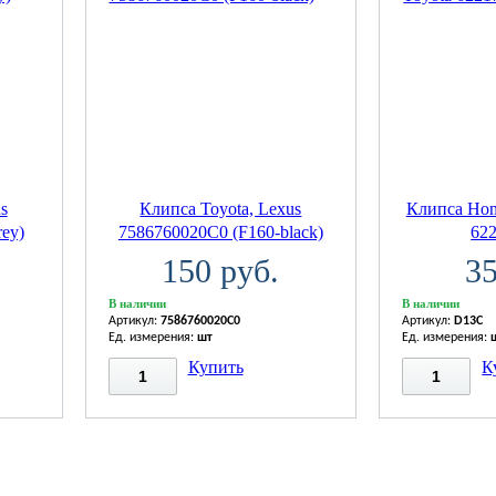
s
Клипса Toyota, Lexus
Клипса Hond
ey)
7586760020C0 (F160-black)
62
150 руб.
35
В наличии
В наличии
Артикул:
7586760020C0
Артикул:
D13C
Ед. измерения:
шт
Ед. измерения:
Купить
К