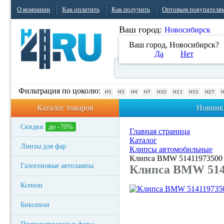
О компании
Как оплатить
Как получить
Оптовым покупателя
Ваш город:
Новосибирск
Ваш город, Новосибирск?
Да
Нет
Фильтрация по цоколю:
H1
H3
H4
H7
H10
H11
H15
H27
Каталог товаров
Новинк
Скидки
до -70%
Главная страница
Каталог
Линзы для фар
Клипсы автомобильные
Клипса BMW 51411973500
Галогеновые автолампы
Клипса BMW 514
Ксенон
Биксенон