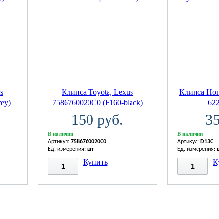
s
Клипса Toyota, Lexus
Клипса Hond
ey)
7586760020C0 (F160-black)
62
150 руб.
35
В наличии
В наличии
Артикул:
7586760020C0
Артикул:
D13C
Ед. измерения:
шт
Ед. измерения:
Купить
К