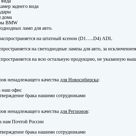
 вида
амер заднего вида
адары
 дома
еры BMW
одиодных ламп для авто.
аспространяется на штатный ксенон (D1…..D4) ADL
пространяется на светодиодные лампы для авто, за исключение
пространяется на всю остальную продукцию, не указанную выш
ров ненадлежащего качества
для Новосибирска
:
в наш офис
тверждение брака нашими сотрудниками
ров ненадлежащего качества
для Регионов
:
а нам Почтой России
тверждение брака нашими сотрудниками