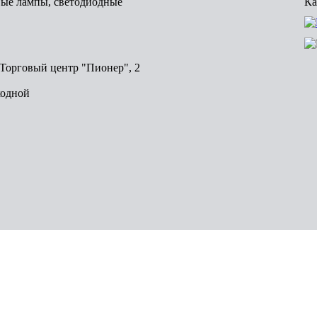
вые лампы, светодиодные
Ка
, Торговый центр "Пионер", 2
ходной
Волгоград