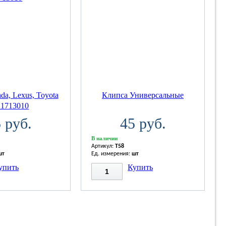
a, Lexus, Toyota
Клипса Универсальные
21713010
 руб.
45 руб.
В наличии
Артикул:
T58
шт
Ед. измерения:
шт
упить
Купить