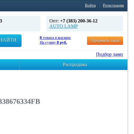
Войти
Регистрация
3
Опт:
+7 (383) 200-36-12
AUTO LAMP
0
товара в корзине
НАЙТИ
Оформить заказ
На сумму
0 руб.
Подбор ламп
Распродажа
3338676334FB