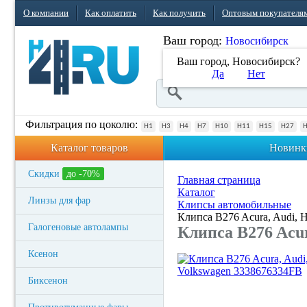
О компании
Как оплатить
Как получить
Оптовым покупателя
Ваш город:
Новосибирск
Ваш город, Новосибирск?
Да
Нет
Фильтрация по цоколю:
H1
H3
H4
H7
H10
H11
H15
H27
Каталог товаров
Новинк
Скидки
до -70%
Главная страница
Каталог
Линзы для фар
Клипсы автомобильные
Клипса B276 Acura, Audi, H
Галогеновые автолампы
Клипса B276 Acur
Ксенон
Биксенон