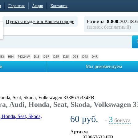
м
Гарантия
Акции
Контакты
Пункты выдачи в Вашем городе
Розница:
8-800-707-18-6
(звонок бесплатный)
HB3
HB4
PSX24W
D1S
D1R
D2R
D2S
D3S
D4S
D4R
и
Мы рекомендуем
onda, Seat, Skoda, Volkswagen 3338676334FB
a, Audi, Honda, Seat, Skoda, Volkswagen 
60 руб.
3
+
бонуса
Артикул
3338676334FB