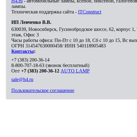
H4.ru
- автомобильные лампы, ксенон, биксенон, галогено
лампы.
Техническая поддержка сайта -
ITConstruct
ИП Левченко В.В.
630039
,
Новосибирск
,
Гусинобродское шоссе, 62, корпус 1
этаж, Офис 3
Часы работы офиса: Пн-Пт с 10 до 18, Сб с 10 до 15, Вс вы
ОГРН 314547630000458/ ИНН 540118905483
Контакты
:
+7 (383) 200-36-14
8-800-707-18-63
(звонок бесплатный)
Опт
+7 (383) 200-36-12
AUTO LAMP
sale@h4.ru
Пользовательское соглашение
Выберите город, в который необходимо доставить покупку
Москва