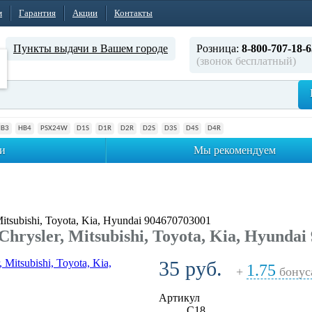
м
Гарантия
Акции
Контакты
Пункты выдачи в Вашем городе
Розница:
8-800-707-18-6
(звонок бесплатный)
HB3
HB4
PSX24W
D1S
D1R
D2R
D2S
D3S
D4S
D4R
и
Мы рекомендуем
itsubishi, Toyota, Kia, Hyundai 904670703001
rysler, Mitsubishi, Toyota, Kia, Hyundai
35 руб.
1.75
+
бонус
Артикул
C18