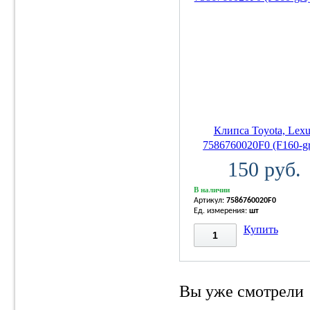
Клипса Toyota, Lexu
7586760020F0 (F160-gr
150 руб.
В наличии
Артикул:
7586760020F0
Ед. измерения:
шт
Купить
Вы уже смотрели