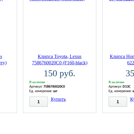
s
Клипса Toyota, Lexus
Клипса Hond
ey)
7586760020C0 (F160-black)
62
150 руб.
35
В наличии
В наличии
Артикул:
7586760020C0
Артикул:
D13C
Ед. измерения:
шт
Ед. измерения:
Купить
К