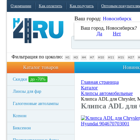
О компании
Как оплатить
Как получить
Оптовым покупателя
Ваш город:
Новосибирск
Ваш город, Новосибирск?
Да
Нет
Фильтрация по цоколю:
H1
H3
H4
H7
H10
H11
H15
H27
Каталог товаров
Новинк
Скидки
до -70%
Главная страница
Каталог
Линзы для фар
Клипсы автомобильные
Клипса ADL для Chrysler, M
Галогеновые автолампы
Клипса ADL для Ch
Ксенон
Биксенон