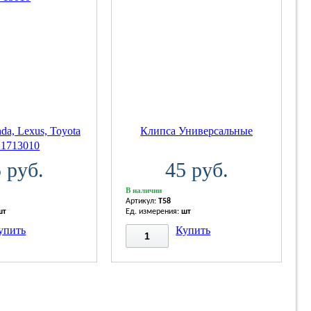
a, Lexus, Toyota
Клипса Универсальные
21713010
 руб.
45 руб.
В наличии
Артикул:
T58
шт
Ед. измерения:
шт
упить
Купить