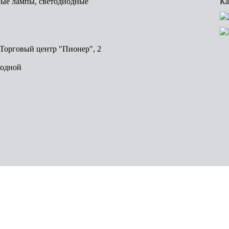
вые лампы, светодиодные
Ка
, Торговый центр "Пионер", 2
ходной
Волгоград