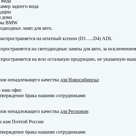
 вида
амер заднего вида
адары
 дома
еры BMW
одиодных ламп для авто.
аспространяется на штатный ксенон (D1…..D4) ADL
пространяется на светодиодные лампы для авто, за исключение
пространяется на всю остальную продукцию, не указанную выш
ров ненадлежащего качества
для Новосибирска
:
в наш офис
тверждение брака нашими сотрудниками
ров ненадлежащего качества
для Регионов
:
а нам Почтой России
тверждение брака нашими сотрудниками