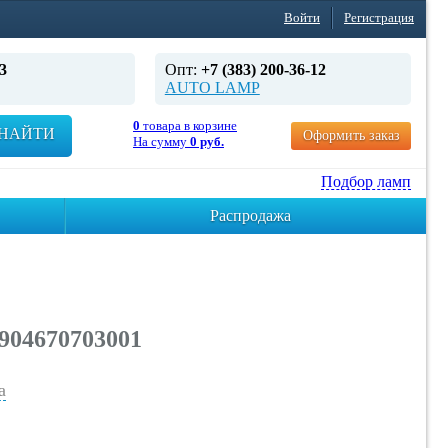
Войти
Регистрация
3
Опт:
+7 (383) 200-36-12
AUTO LAMP
0
товара в корзине
НАЙТИ
Оформить заказ
На сумму
0 руб.
Подбор ламп
Распродажа
 904670703001
а