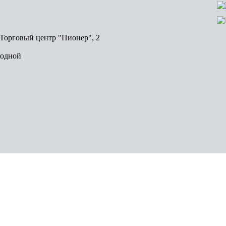
, Торговый центр "Пионер", 2
ходной
Волгоград
Пермь
Красноярск