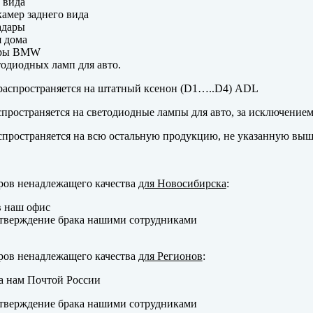
 вида
амер заднего вида
адары
 дома
еры BMW
одиодных ламп для авто.
аспространяется на штатный ксенон (D1…..D4) ADL
пространяется на светодиодные лампы для авто, за исключение
пространяется на всю остальную продукцию, не указанную выш
ров ненадлежащего качества
для Новосибирска
:
в наш офис
тверждение брака нашими сотрудниками
ров ненадлежащего качества
для Регионов
:
а нам Почтой России
тверждение брака нашими сотрудниками