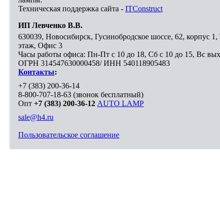
Техническая поддержка сайта -
ITConstruct
ИП Левченко В.В.
630039
,
Новосибирск
,
Гусинобродское шоссе, 62, корпус 1
этаж, Офис 3
Часы работы офиса: Пн-Пт с 10 до 18, Сб с 10 до 15, Вс вы
ОГРН 314547630000458/ ИНН 540118905483
Контакты
:
+7 (383) 200-36-14
8-800-707-18-63
(звонок бесплатный)
Опт
+7 (383) 200-36-12
AUTO LAMP
sale@h4.ru
Пользовательское соглашение
Выберите город, в который необходимо доставить покупку
Москва
Санкт-Петербург
Новосибирск