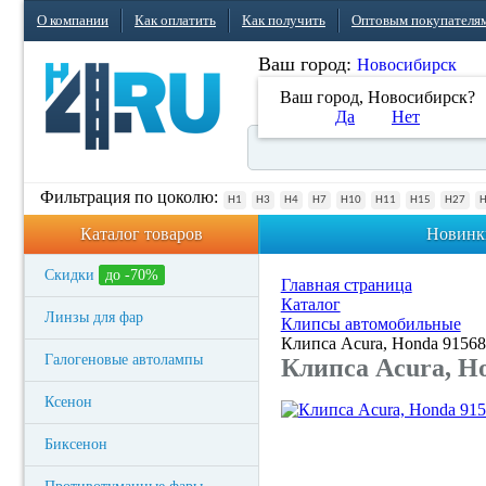
О компании
Как оплатить
Как получить
Оптовым покупателя
Ваш город:
Новосибирск
Ваш город, Новосибирск?
Да
Нет
Фильтрация по цоколю:
H1
H3
H4
H7
H10
H11
H15
H27
Каталог товаров
Новинк
Скидки
до -70%
Главная страница
Каталог
Линзы для фар
Клипсы автомобильные
Клипса Acura, Honda 9156
Галогеновые автолампы
Клипса Acura, H
Ксенон
Биксенон