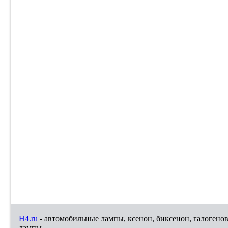
H4.ru
- автомобильные лампы, ксенон, биксенон, галогено
лампы.