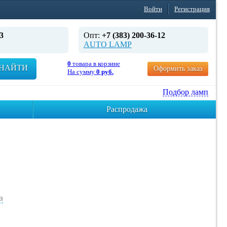
Войти
Регистрация
3
Опт:
+7 (383) 200-36-12
AUTO LAMP
0
товара в корзине
НАЙТИ
Оформить заказ
На сумму
0 руб.
Подбор ламп
Распродажа
а