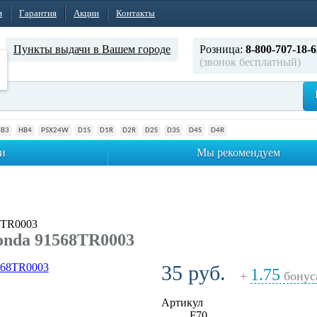
м
Гарантия
Акции
Контакты
Пункты выдачи в Вашем городе
Розница:
8-800-707-18-6
(звонок бесплатный)
HB3
HB4
PSX24W
D1S
D1R
D2R
D2S
D3S
D4S
D4R
и
Мы рекомендуем
8TR0003
onda 91568TR0003
35 руб.
1.75
+
бонус
Артикул
F70