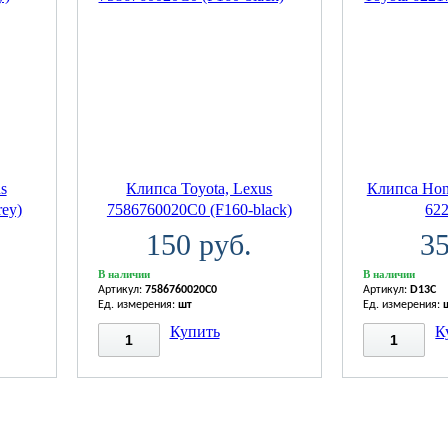
s
Клипса Toyota, Lexus
Клипса Hond
ey)
7586760020C0 (F160-black)
62
150 руб.
35
В наличии
В наличии
Артикул:
7586760020C0
Артикул:
D13C
Ед. измерения:
шт
Ед. измерения:
Купить
К