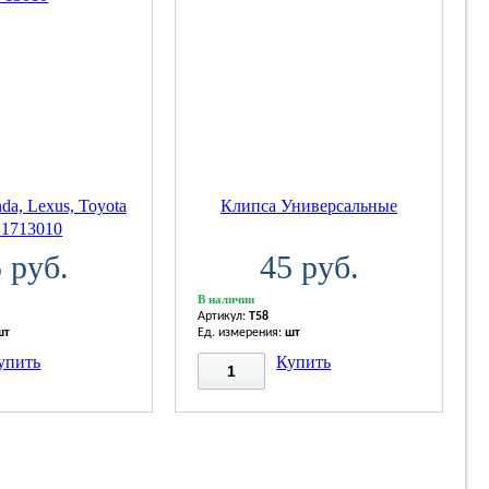
a, Lexus, Toyota
Клипса Универсальные
21713010
 руб.
45 руб.
В наличии
Артикул:
T58
шт
Ед. измерения:
шт
упить
Купить