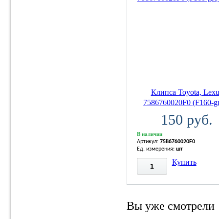
Клипса Toyota, Lexu
7586760020F0 (F160-gr
150 руб.
В наличии
Артикул:
7586760020F0
Ед. измерения:
шт
Купить
Вы уже смотрели