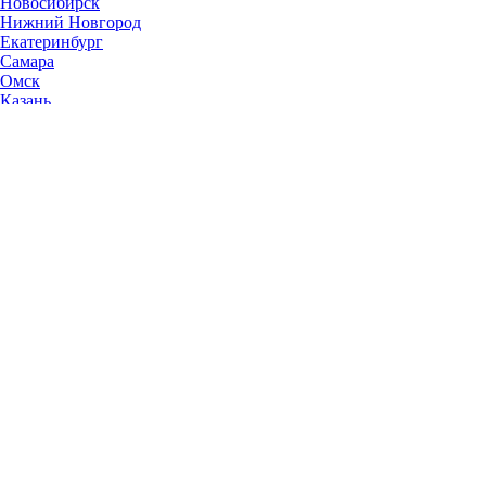
Новосибирск
Нижний Новгород
Екатеринбург
Самара
Омск
Казань
Челябинск
Ростов-на-Дону
Уфа
Волгоград
Пермь
Красноярск
Саратов
Воронеж
Тольятти
Краснодар
Ульяновск
Ижевск
Ярославль
Барнаул
Иркутск
Владивосток