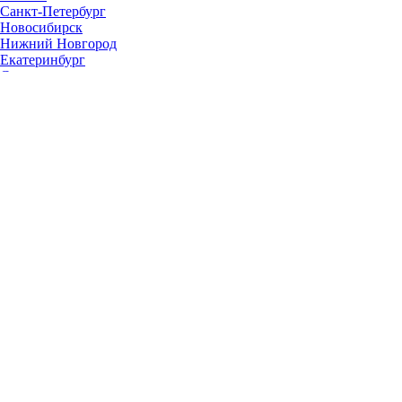
Санкт-Петербург
Новосибирск
Нижний Новгород
Екатеринбург
Самара
Омск
Казань
Челябинск
Ростов-на-Дону
Уфа
Волгоград
Пермь
Красноярск
Саратов
Воронеж
Тольятти
Краснодар
Ульяновск
Ижевск
Ярославль
Барнаул
Иркутск