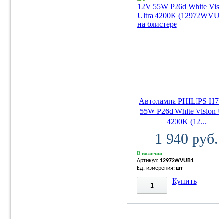
Автолампа PHILIPS H7
55W P26d White Vision 
4200K (12...
1 940 руб.
В наличии
Артикул:
12972WVUB1
Ед. измерения:
шт
Купить