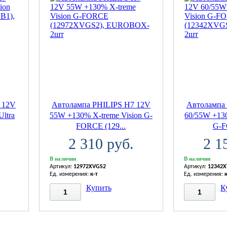
 12V
Автолампа PHILIPS H7 12V
Автолампа
Ultra
55W +130% X-treme Vision G-
60/55W +130
FORCE (129...
G-F
2 310 руб.
2 1
В наличии
В наличии
Артикул:
12972XVGS2
Артикул:
12342
Ед. измерения:
к-т
Ед. измерения:
Купить
К