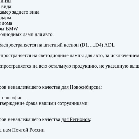
линзы
 вида
амер заднего вида
адары
 дома
еры BMW
одиодных ламп для авто.
аспространяется на штатный ксенон (D1…..D4) ADL
пространяется на светодиодные лампы для авто, за исключение
пространяется на всю остальную продукцию, не указанную выш
ров ненадлежащего качества
для Новосибирска
:
в наш офис
тверждение брака нашими сотрудниками
ров ненадлежащего качества
для Регионов
:
а нам Почтой России