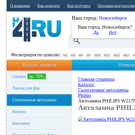
О компании
Как оплатить
Как получить
Оптовым покупателя
Ваш город:
Новосибирск
Ваш город, Новосибирск?
Да
Нет
Фильтрация по цоколю:
H1
H3
H4
H7
H10
H11
H15
H27
Каталог товаров
Новинк
Скидки
до -70%
Главная страница
Каталог
Линзы для фар
Галогеновые автолампы
Philips
Галогеновые автолампы
Автолампа PHILIPS W21/5
Автолампа PHILI
Ксенон
Биксенон