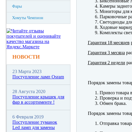
Биксеноновые 
Камеры заднего
Фары
Мониторы для к
Парковочные р
Хомуты Чемпион
Светодиоды для
Ходовые марк
Комплекты свет
Гарантия 18 месяцев
р
Гарантия 3 месяца
рас
НОВОСТИ
Гарантия 2 недели
рас
23 Марта 2023
Поступление ламп Osram
Порядок замены това
28 Августа 2020
Привоз товара 
Поступление крышек для
Проверка и под
фар в ассортименте !
Обмен брака.
Порядок замены това
6 Февраля 2019
Поступление туманок
Отправка товар
Led ламп для замены