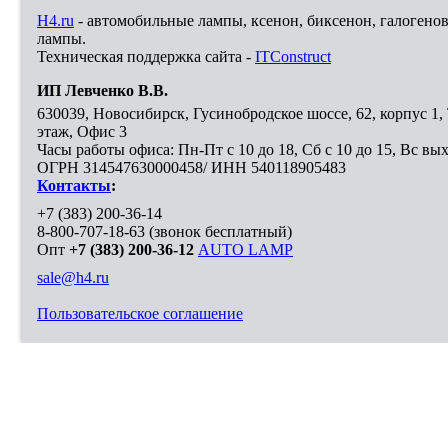
H4.ru
- автомобильные лампы, ксенон, биксенон, галогено
лампы.
Техническая поддержка сайта -
ITConstruct
ИП Левченко В.В.
630039
,
Новосибирск
,
Гусинобродское шоссе, 62, корпус 1
этаж, Офис 3
Часы работы офиса: Пн-Пт с 10 до 18, Сб с 10 до 15, Вс вы
ОГРН 314547630000458/ ИНН 540118905483
Контакты
:
+7 (383) 200-36-14
8-800-707-18-63
(звонок бесплатный)
Опт
+7 (383) 200-36-12
AUTO LAMP
sale@h4.ru
Пользовательское соглашение
Выберите город, в который необходимо доставить покупку