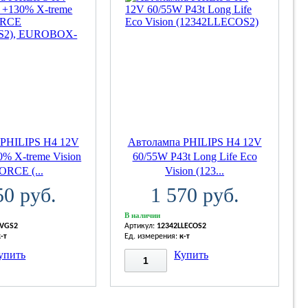
 PHILIPS H4 12V
Автолампа PHILIPS H4 12V
% X-treme Vision
60/55W P43t Long Life Eco
ORCE (...
Vision (123...
50 руб.
1 570 руб.
В наличии
XVGS2
Артикул:
12342LLECOS2
к-т
Ед. измерения:
к-т
упить
Купить