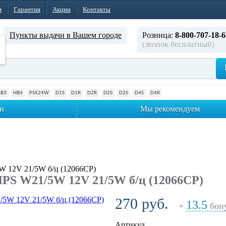
м
Гарантия
Акции
Контакты
Пункты выдачи в Вашем городе
Розница:
8-800-707-18-6
(звонок бесплатный)
HB3
HB4
PSX24W
D1S
D1R
D2R
D2S
D3S
D4S
D4R
и
Мы рекомендуем
W 12V 21/5W б/ц (12066CP)
PS W21/5W 12V 21/5W б/ц (12066CP)
270 руб.
13.5
+
бон
Артикул