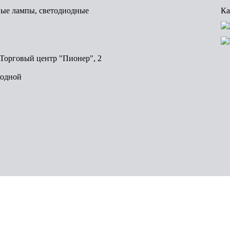
вые лампы, светодиодные
Ка
, Торговый центр "Пионер", 2
ходной