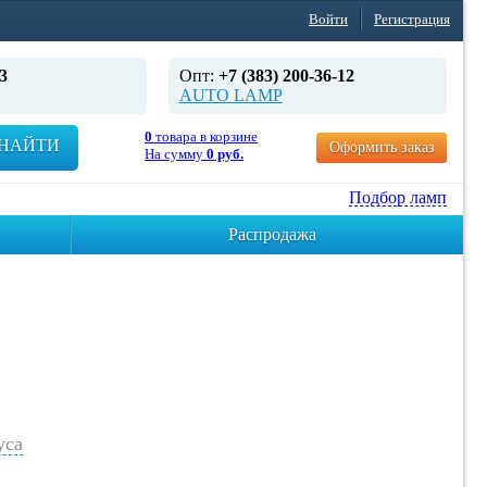
Войти
Регистрация
3
Опт:
+7 (383) 200-36-12
AUTO LAMP
0
товара в корзине
НАЙТИ
Оформить заказ
На сумму
0 руб.
Подбор ламп
Распродажа
уса