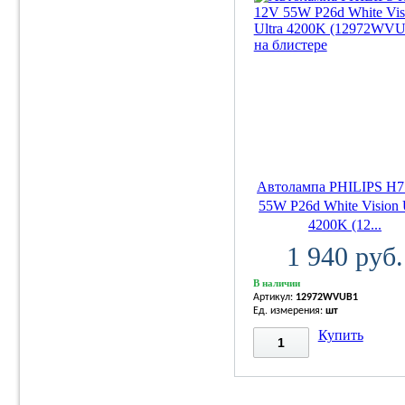
Автолампа PHILIPS H7
55W P26d White Vision 
4200K (12...
1 940 руб.
В наличии
Артикул:
12972WVUB1
Ед. измерения:
шт
Купить