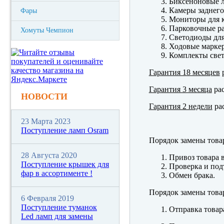
Биксеноновые 
Камеры заднего
Фары
Мониторы для к
Парковочные р
Хомуты Чемпион
Светодиоды для
Ходовые марк
Комплекты свет
Гарантия 18 месяцев
р
Гарантия 3 месяца
рас
НОВОСТИ
Гарантия 2 недели
рас
23 Марта 2023
Поступление ламп Osram
Порядок замены това
28 Августа 2020
Привоз товара 
Поступление крышек для
Проверка и под
фар в ассортименте !
Обмен брака.
Порядок замены това
6 Февраля 2019
Поступление туманок
Отправка товар
Led ламп для замены