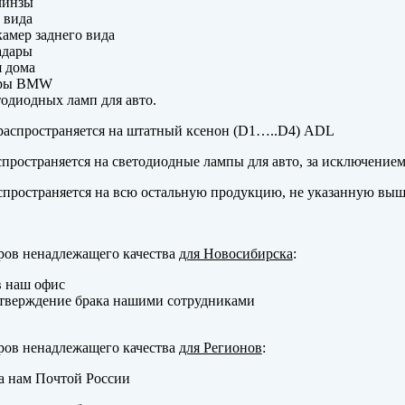
линзы
 вида
амер заднего вида
адары
 дома
еры BMW
одиодных ламп для авто.
аспространяется на штатный ксенон (D1…..D4) ADL
пространяется на светодиодные лампы для авто, за исключение
пространяется на всю остальную продукцию, не указанную выш
ров ненадлежащего качества
для Новосибирска
:
в наш офис
тверждение брака нашими сотрудниками
ров ненадлежащего качества
для Регионов
:
а нам Почтой России