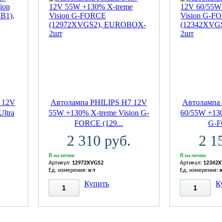
 12V
Автолампа PHILIPS H7 12V
Автолампа
Ultra
55W +130% X-treme Vision G-
60/55W +130
FORCE (129...
G-F
2 310 руб.
2 1
В наличии
В наличии
Артикул:
12972XVGS2
Артикул:
12342
Ед. измерения:
к-т
Ед. измерения:
Купить
К