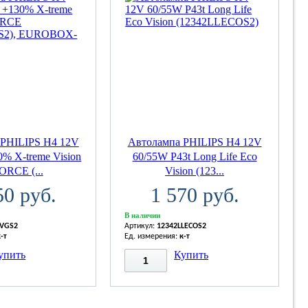
 PHILIPS H4 12V
Автолампа PHILIPS H4 12V
% X-treme Vision
60/55W P43t Long Life Eco
ORCE (...
Vision (123...
50 руб.
1 570 руб.
В наличии
XVGS2
Артикул:
12342LLECOS2
к-т
Ед. измерения:
к-т
упить
Купить