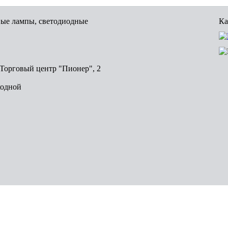
вые лампы, светодиодные
Ка
, Торговый центр "Пионер", 2
ходной