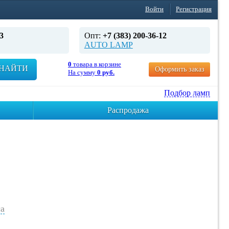
Войти
Регистрация
3
Опт:
+7 (383) 200-36-12
AUTO LAMP
0
товара в корзине
НАЙТИ
Оформить заказ
На сумму
0 руб.
Подбор ламп
Распродажа
а