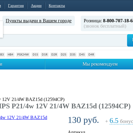
м
Гарантия
Акции
Контакты
Пункты выдачи в Вашем городе
Розница:
8-800-707-18-6
(звонок бесплатный)
HB3
HB4
PSX24W
D1S
D1R
D2R
D2S
D3S
D4S
D4R
и
Мы рекомендуем
w 12V 21/4W BAZ15d (12594CP)
PS P21/4w 12V 21/4W BAZ15d (12594CP)
130 руб.
6.5
+
бонус
Артикул