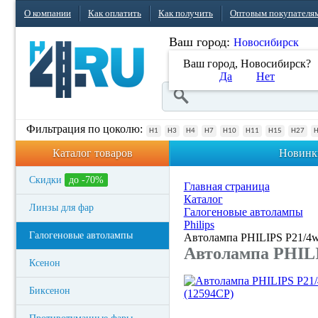
О компании
Как оплатить
Как получить
Оптовым покупателя
Ваш город:
Новосибирск
Ваш город, Новосибирск?
Да
Нет
Фильтрация по цоколю:
H1
H3
H4
H7
H10
H11
H15
H27
Каталог товаров
Новинк
Скидки
до -70%
Главная страница
Каталог
Линзы для фар
Галогеновые автолампы
Philips
Галогеновые автолампы
Автолампа PHILIPS P21/4
Автолампа PHILI
Ксенон
Биксенон