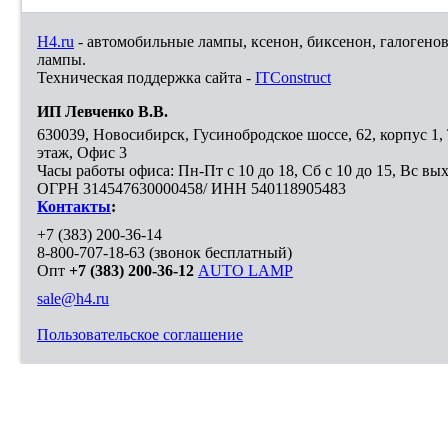
H4.ru
- автомобильные лампы, ксенон, биксенон, галогено
лампы.
Техническая поддержка сайта -
ITConstruct
ИП Левченко В.В.
630039
,
Новосибирск
,
Гусинобродское шоссе, 62, корпус 1
этаж, Офис 3
Часы работы офиса: Пн-Пт с 10 до 18, Сб с 10 до 15, Вс вы
ОГРН 314547630000458/ ИНН 540118905483
Контакты
:
+7 (383) 200-36-14
8-800-707-18-63
(звонок бесплатный)
Опт
+7 (383) 200-36-12
AUTO LAMP
sale@h4.ru
Пользовательское соглашение
Выберите город, в который необходимо доставить покупку