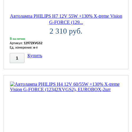
Автолампа PHILIPS H7 12V 55W +130% X-treme Vision
G-FORCE (129...
2 310 руб.
В наличии
Артикул:
12972XVGS2
Ед. измерения:
к-т
Купить