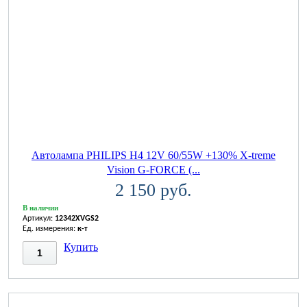
Автолампа PHILIPS H4 12V 60/55W +130% X-treme
Vision G-FORCE (...
2 150 руб.
В наличии
Артикул:
12342XVGS2
Ед. измерения:
к-т
Купить