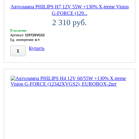
Автолампа PHILIPS H7 12V 55W +130% X-treme Vision
G-FORCE (129...
2 310 руб.
В наличии
Артикул:
12972XVGS2
Ед. измерения:
к-т
Купить