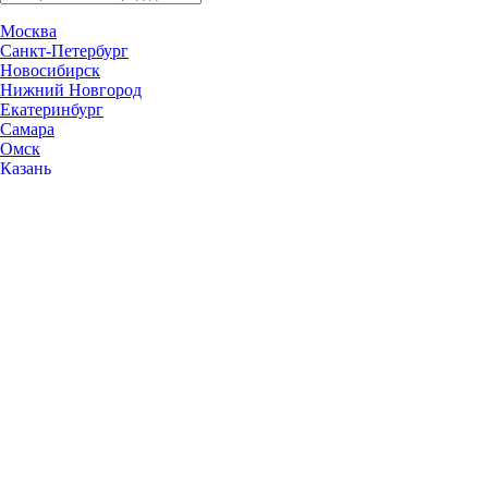
Москва
Санкт-Петербург
Новосибирск
Нижний Новгород
Екатеринбург
Самара
Омск
Казань
Челябинск
Ростов-на-Дону
Уфа
Волгоград
Пермь
Красноярск
Саратов
Воронеж
Тольятти
Краснодар
Ульяновск
Ижевск
Ярославль
Барнаул