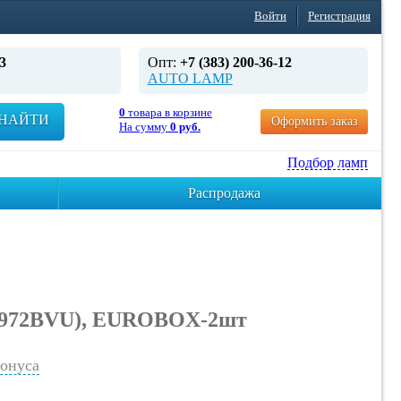
Войти
Регистрация
3
Опт:
+7 (383) 200-36-12
AUTO LAMP
0
товара в корзине
НАЙТИ
Оформить заказ
На сумму
0 руб.
Подбор ламп
Распродажа
(12972BVU), EUROBOX-2шт
онуса