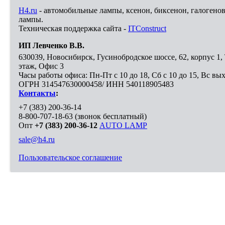
H4.ru
- автомобильные лампы, ксенон, биксенон, галогено
лампы.
Техническая поддержка сайта -
ITConstruct
ИП Левченко В.В.
630039
,
Новосибирск
,
Гусинобродское шоссе, 62, корпус 1
этаж, Офис 3
Часы работы офиса: Пн-Пт с 10 до 18, Сб с 10 до 15, Вс вы
ОГРН 314547630000458/ ИНН 540118905483
Контакты
:
+7 (383) 200-36-14
8-800-707-18-63
(звонок бесплатный)
Опт
+7 (383) 200-36-12
AUTO LAMP
sale@h4.ru
Пользовательское соглашение
Выберите город, в который необходимо доставить покупку