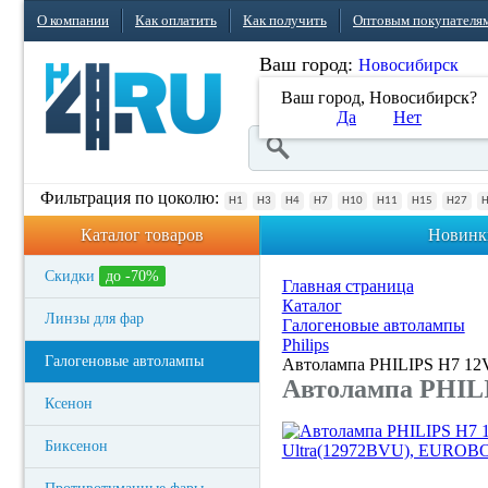
О компании
Как оплатить
Как получить
Оптовым покупателя
Ваш город:
Новосибирск
Ваш город, Новосибирск?
Да
Нет
Фильтрация по цоколю:
H1
H3
H4
H7
H10
H11
H15
H27
Каталог товаров
Новинк
Скидки
до -70%
Главная страница
Каталог
Линзы для фар
Галогеновые автолампы
Philips
Галогеновые автолампы
Автолампа PHILIPS H7 12
Автолампа PHILI
Ксенон
Биксенон