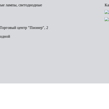
вые лампы, светодиодные
Ка
, Торговый центр "Пионер", 2
ходной