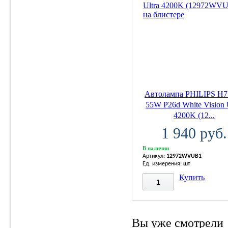
Автолампа PHILIPS H7
55W P26d White Vision 
4200K (12...
1 940 руб.
В наличии
Артикул:
12972WVUB1
Ед. измерения:
шт
Купить
Вы уже смотрели