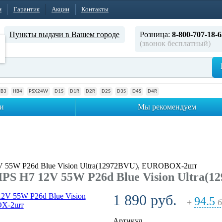
м
Гарантия
Акции
Контакты
Пункты выдачи в Вашем городе
Розница:
8-800-707-18-6
(звонок бесплатный)
HB3
HB4
PSX24W
D1S
D1R
D2R
D2S
D3S
D4S
D4R
и
Мы рекомендуем
V 55W P26d Blue Vision Ultra(12972BVU), EUROBOX-2шт
PS H7 12V 55W P26d Blue Vision Ultra
1 890 руб.
94.5
+
б
Артикул