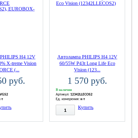
 PHILIPS H4 12V
Автолампа PHILIPS H4 12V
% X-treme Vision
60/55W P43t Long Life Eco
ORCE (...
Vision (123...
50 руб.
1 570 руб.
В наличии
XVGS2
Артикул:
12342LLECOS2
к-т
Ед. измерения:
к-т
упить
Купить