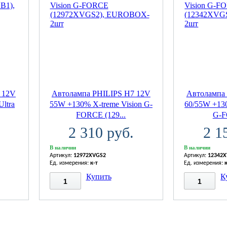
 12V
Автолампа PHILIPS H7 12V
Автолампа
Ultra
55W +130% X-treme Vision G-
60/55W +130
FORCE (129...
G-F
2 310 руб.
2 1
В наличии
В наличии
Артикул:
12972XVGS2
Артикул:
12342
Ед. измерения:
к-т
Ед. измерения:
Купить
К