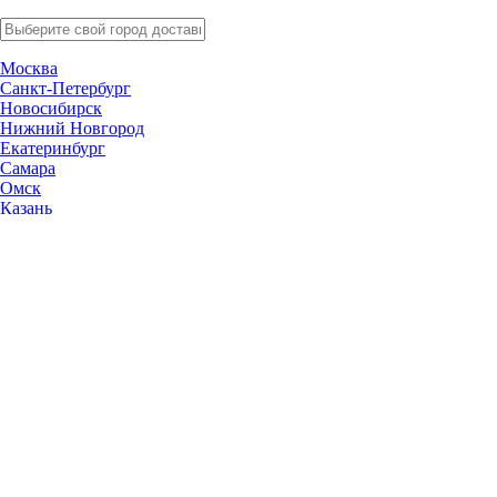
Москва
Санкт-Петербург
Новосибирск
Нижний Новгород
Екатеринбург
Самара
Омск
Казань
Челябинск
Ростов-на-Дону
Уфа
Волгоград
Пермь
Красноярск
Саратов
Воронеж
Тольятти
Краснодар
Ульяновск
Ижевск