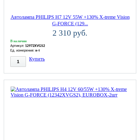
Автолампа PHILIPS H7 12V 55W +130% X-treme Vision
G-FORCE (129...
2 310 руб.
В наличии
Артикул:
12972XVGS2
Ед. измерения:
к-т
Купить