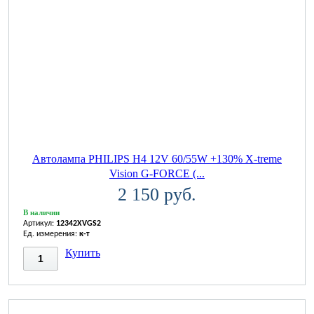
Автолампа PHILIPS H4 12V 60/55W +130% X-treme
Vision G-FORCE (...
2 150 руб.
В наличии
Артикул:
12342XVGS2
Ед. измерения:
к-т
Купить