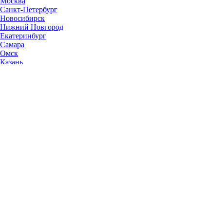
Москва
Санкт-Петербург
Новосибирск
Нижний Новгород
Екатеринбург
Самара
Омск
Казань
Челябинск
Ростов-на-Дону
Уфа
Волгоград
Пермь
Красноярск
Саратов
Воронеж
Тольятти
Краснодар
Ульяновск
Ижевск
Ярославль
Барнаул
Иркутск