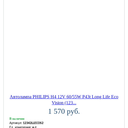
Автолампа PHILIPS H4 12V 60/55W P43t Long Life Eco
Vision (123...
1 570 руб.
В наличии
Артикул:
12342LLECOS2
Ед. измерения:
к-т