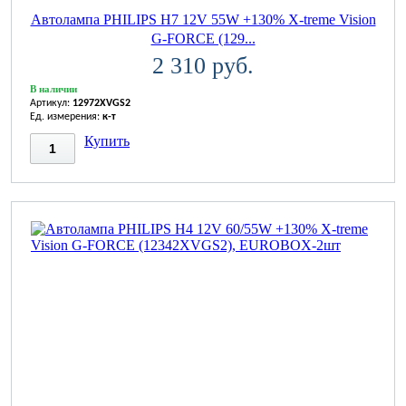
Автолампа PHILIPS H7 12V 55W +130% X-treme Vision
G-FORCE (129...
2 310 руб.
В наличии
Артикул:
12972XVGS2
Ед. измерения:
к-т
Купить