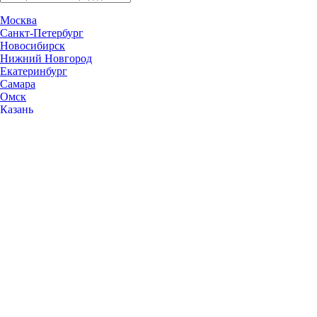
Москва
Санкт-Петербург
Новосибирск
Нижний Новгород
Екатеринбург
Самара
Омск
Казань
Челябинск
Ростов-на-Дону
Уфа
Волгоград
Пермь
Красноярск
Саратов
Воронеж
Тольятти
Краснодар
Ульяновск
Ижевск
Ярославль
Барнаул