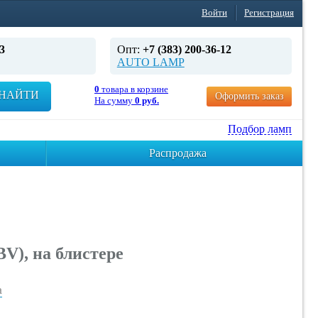
Войти
Регистрация
3
Опт:
+7 (383) 200-36-12
AUTO LAMP
0
товара в корзине
НАЙТИ
Оформить заказ
На сумму
0 руб.
Подбор ламп
Распродажа
V), на блистере
а