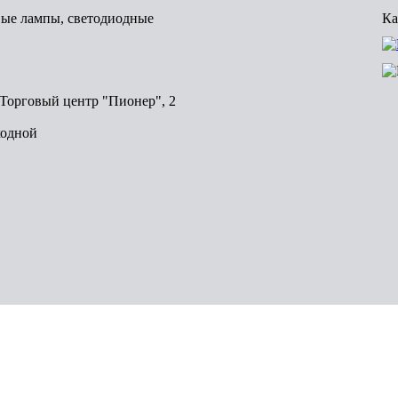
вые лампы, светодиодные
Ка
, Торговый центр "Пионер", 2
ходной