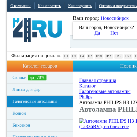
О компании
Как оплатить
Как получить
Оптовым покупателя
Ваш город:
Новосибирск
Ваш город, Новосибирск?
Да
Нет
Фильтрация по цоколю:
H1
H3
H4
H7
H10
H11
H15
H27
Каталог товаров
Новинк
Скидки
до -70%
Главная страница
Каталог
Линзы для фар
Галогеновые автолампы
Philips
Галогеновые автолампы
Автолампа PHILIPS H3 12V 
Автолампа PHILIP
Ксенон
Биксенон