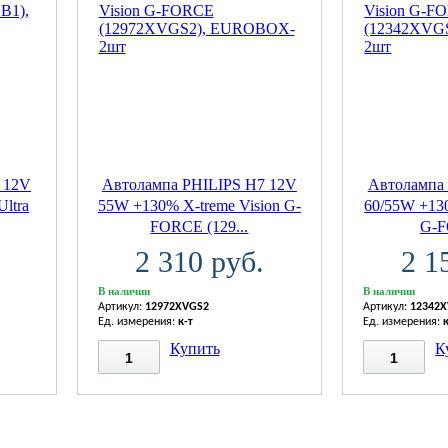
 12V
Автолампа PHILIPS H7 12V
Автолампа
Ultra
55W +130% X-treme Vision G-
60/55W +130
FORCE (129...
G-F
2 310 руб.
2 1
В наличии
В наличии
Артикул:
12972XVGS2
Артикул:
12342
Ед. измерения:
к-т
Ед. измерения:
Купить
К