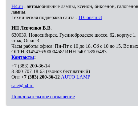
H4.ru
- автомобильные лампы, ксенон, биксенон, галогено
лампы.
Техническая поддержка сайта -
ITConstruct
ИП Левченко В.В.
630039
,
Новосибирск
,
Гусинобродское шоссе, 62, корпус 1
этаж, Офис 3
Часы работы офиса: Пн-Пт с 10 до 18, Сб с 10 до 15, Вс вы
ОГРН 314547630000458/ ИНН 540118905483
Контакты
:
+7 (383) 200-36-14
8-800-707-18-63
(звонок бесплатный)
Опт
+7 (383) 200-36-12
AUTO LAMP
sale@h4.ru
Пользовательское соглашение
Выберите город, в который необходимо доставить покупку