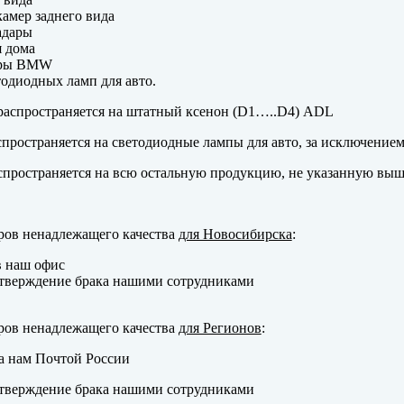
амер заднего вида
адары
 дома
еры BMW
одиодных ламп для авто.
аспространяется на штатный ксенон (D1…..D4) ADL
пространяется на светодиодные лампы для авто, за исключение
пространяется на всю остальную продукцию, не указанную выш
ров ненадлежащего качества
для Новосибирска
:
в наш офис
тверждение брака нашими сотрудниками
ров ненадлежащего качества
для Регионов
:
а нам Почтой России
тверждение брака нашими сотрудниками