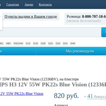
м
Гарантия
Акции
Контакты
Пункты выдачи в Вашем городе
Розница:
8-800-707-18-6
(звонок бесплатный)
HB3
HB4
PSX24W
D1S
D1R
D2R
D2S
D3S
D4S
D4R
и
Мы рекомендуем
55W PK22s Blue Vision (12336BV), на блистере
S H3 12V 55W PK22s Blue Vision (12336B
820 руб.
41
+
бонус
Артикул