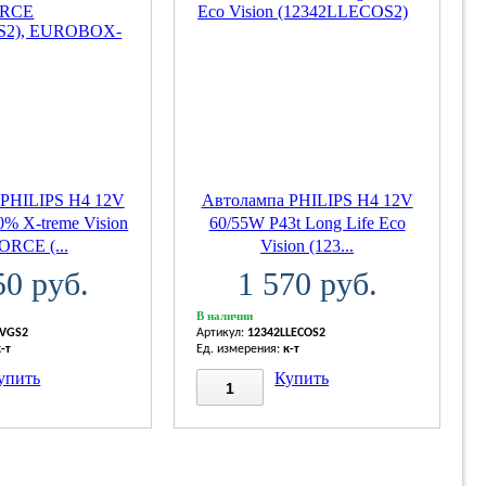
 PHILIPS H4 12V
Автолампа PHILIPS H4 12V
% X-treme Vision
60/55W P43t Long Life Eco
ORCE (...
Vision (123...
50 руб.
1 570 руб.
В наличии
XVGS2
Артикул:
12342LLECOS2
к-т
Ед. измерения:
к-т
упить
Купить