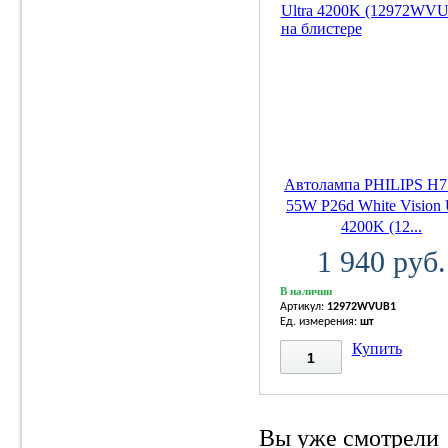
Автолампа PHILIPS H7
55W P26d White Vision 
4200K (12...
1 940 руб.
В наличии
Артикул:
12972WVUB1
Ед. измерения:
шт
Купить
Вы уже смотрели