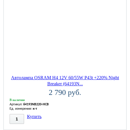
Автолампа OSRAM H4 12V 60/55W P43t +220% Night
Breaker (64193N...
2 790 руб.
В наличии
Артикул:
64193NB220-HCB
Ед. измерения:
к-т
Купить