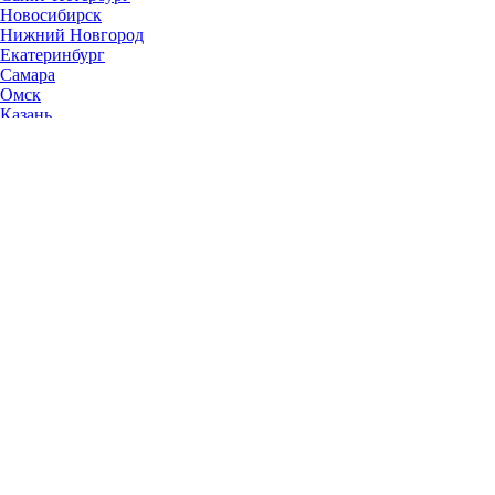
Новосибирск
Нижний Новгород
Екатеринбург
Самара
Омск
Казань
Челябинск
Ростов-на-Дону
Уфа
Волгоград
Пермь
Красноярск
Саратов
Воронеж
Тольятти
Краснодар
Ульяновск
Ижевск
Ярославль
Барнаул
Иркутск