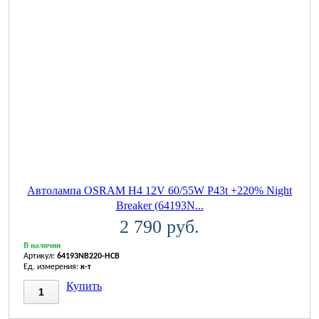
Автолампа OSRAM H4 12V 60/55W P43t +220% Night
Breaker (64193N...
2 790 руб.
В наличии
Артикул:
64193NB220-HCB
Ед. измерения:
к-т
Купить