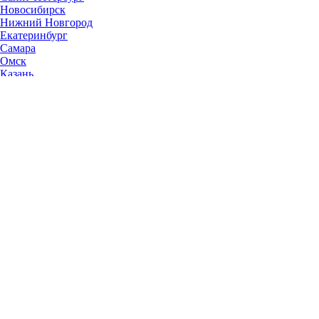
Новосибирск
Нижний Новгород
Екатеринбург
Самара
Омск
Казань
Челябинск
Ростов-на-Дону
Уфа
Волгоград
Пермь
Красноярск
Саратов
Воронеж
Тольятти
Краснодар
Ульяновск
Ижевск
Ярославль
Барнаул
Иркутск