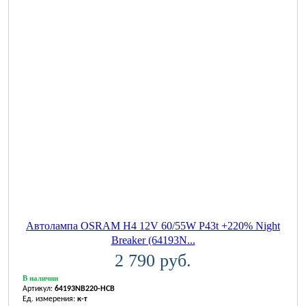
Автолампа OSRAM H4 12V 60/55W P43t +220% Night
Breaker (64193N...
2 790 руб.
В наличии
Артикул:
64193NB220-HCB
Ед. измерения:
к-т