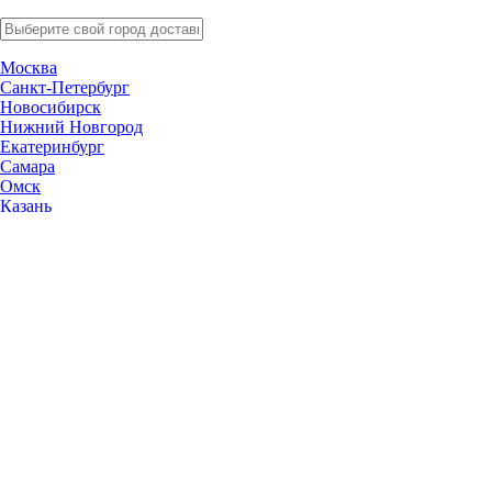
Москва
Санкт-Петербург
Новосибирск
Нижний Новгород
Екатеринбург
Самара
Омск
Казань
Челябинск
Ростов-на-Дону
Уфа
Волгоград
Пермь
Красноярск
Саратов
Воронеж
Тольятти
Краснодар
Ульяновск
Ижевск