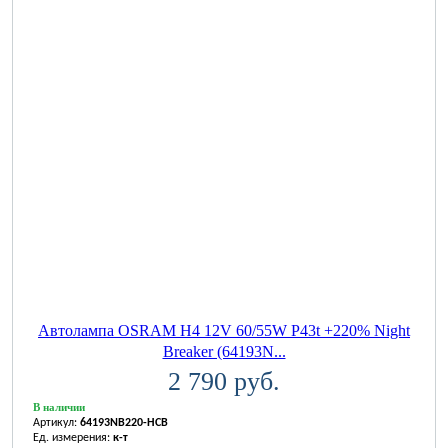
Автолампа OSRAM H4 12V 60/55W P43t +220% Night
Breaker (64193N...
2 790 руб.
В наличии
Артикул:
64193NB220-HCB
Ед. измерения:
к-т