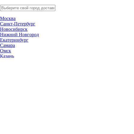
Москва
Санкт-Петербург
Новосибирск
Нижний Новгород
Екатеринбург
Самара
Омск
Казань
Челябинск
Ростов-на-Дону
Уфа
Волгоград
Пермь
Красноярск
Саратов
Воронеж
Тольятти
Краснодар
Ульяновск
Ижевск