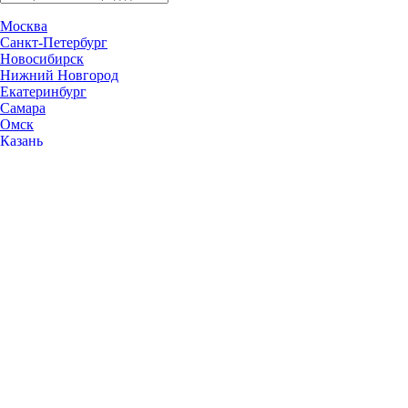
Москва
Санкт-Петербург
Новосибирск
Нижний Новгород
Екатеринбург
Самара
Омск
Казань
Челябинск
Ростов-на-Дону
Уфа
Волгоград
Пермь
Красноярск
Саратов
Воронеж
Тольятти
Краснодар
Ульяновск
Ижевск
Ярославль
Барнаул