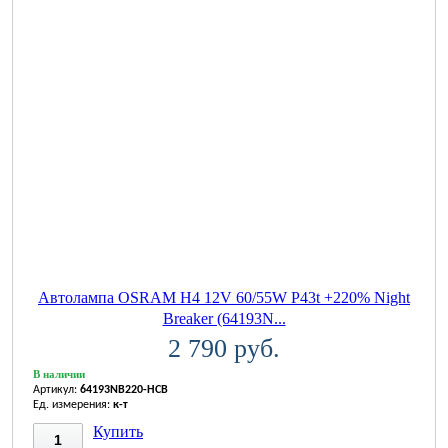
Автолампа OSRAM H4 12V 60/55W P43t +220% Night
Breaker (64193N...
2 790 руб.
В наличии
Артикул:
64193NB220-HCB
Ед. измерения:
к-т
Купить