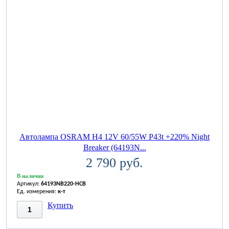
Автолампа OSRAM H4 12V 60/55W P43t +220% Night
Breaker (64193N...
2 790 руб.
В наличии
Артикул:
64193NB220-HCB
Ед. измерения:
к-т
Купить