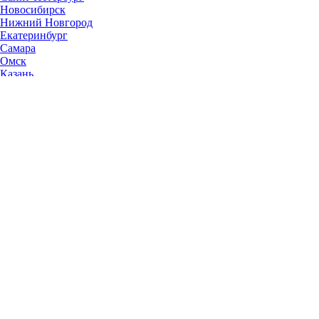
Новосибирск
Нижний Новгород
Екатеринбург
Самара
Омск
Казань
Челябинск
Ростов-на-Дону
Уфа
Волгоград
Пермь
Красноярск
Саратов
Воронеж
Тольятти
Краснодар
Ульяновск
Ижевск
Ярославль
Барнаул
Иркутск