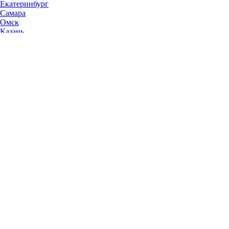
Екатеринбург
Самара
Омск
Казань
Челябинск
Ростов-на-Дону
Уфа
Волгоград
Пермь
Красноярск
Саратов
Воронеж
Тольятти
Краснодар
Ульяновск
Ижевск
Ярославль
Барнаул
Иркутск
Владивосток
Хабаровск