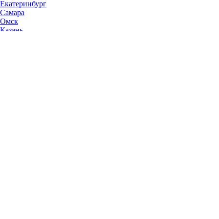
Екатеринбург
Самара
Омск
Казань
Челябинск
Ростов-на-Дону
Уфа
Волгоград
Пермь
Красноярск
Саратов
Воронеж
Тольятти
Краснодар
Ульяновск
Ижевск
Ярославль
Барнаул
Иркутск
Владивосток
Хабаровск