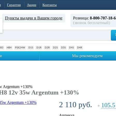
м
Гарантия
Акции
Контакты
Пункты выдачи в Вашем городе
Розница:
8-800-707-18-6
(звонок бесплатный)
HB3
HB4
PSX24W
D1S
D1R
D2R
D2S
D3S
D4S
D4R
и
Мы рекомендуем
w Argentum +130%
H8 12v 35w Argentum +130%
2 110 руб.
105.5
+
Артикул