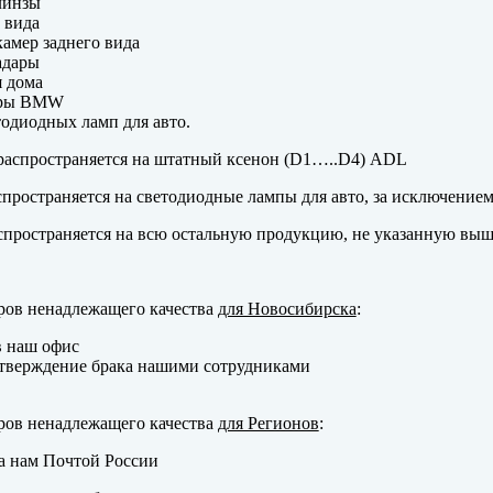
линзы
 вида
амер заднего вида
адары
 дома
еры BMW
одиодных ламп для авто.
аспространяется на штатный ксенон (D1…..D4) ADL
пространяется на светодиодные лампы для авто, за исключение
пространяется на всю остальную продукцию, не указанную выш
ров ненадлежащего качества
для Новосибирска
:
в наш офис
тверждение брака нашими сотрудниками
ров ненадлежащего качества
для Регионов
:
а нам Почтой России