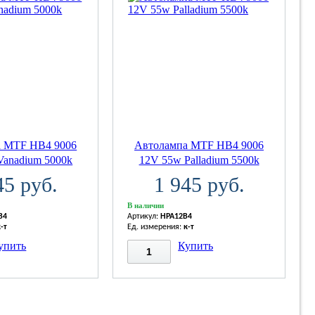
а MTF HB4 9006
Автолампа MTF HB4 9006
Vanadium 5000k
12V 55w Palladium 5500k
45 руб.
1 945 руб.
В наличии
B4
Артикул:
HPA12B4
к-т
Ед. измерения:
к-т
упить
Купить