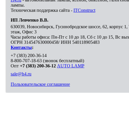
лампы.
Техническая поддержка сайта -
ITConstruct
ИП Левченко В.В.
630039
,
Новосибирск
,
Гусинобродское шоссе, 62, корпус 1
этаж, Офис 3
Часы работы офиса: Пн-Пт с 10 до 18, Сб с 10 до 15, Вс вы
ОГРН 314547630000458/ ИНН 540118905483
Контакты
:
+7 (383) 200-36-14
8-800-707-18-63
(звонок бесплатный)
Опт
+7 (383) 200-36-12
AUTO LAMP
sale@h4.ru
Пользовательское соглашение
Выберите город, в который необходимо доставить покупку
Москва
Санкт-Петербург