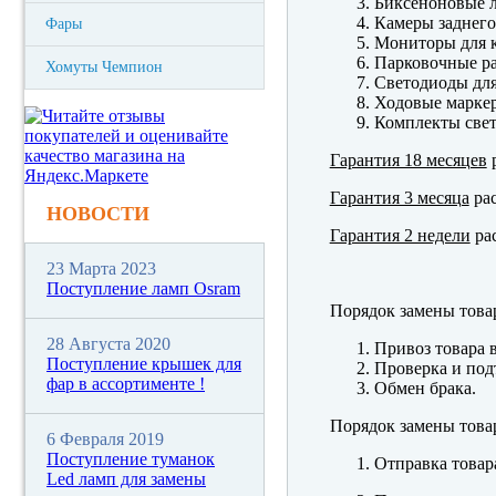
Биксеноновые 
Камеры заднего
Фары
Мониторы для к
Парковочные р
Хомуты Чемпион
Светодиоды для
Ходовые марк
Комплекты свет
Гарантия 18 месяцев
р
Гарантия 3 месяца
рас
НОВОСТИ
Гарантия 2 недели
рас
23 Марта 2023
Поступление ламп Osram
Порядок замены това
28 Августа 2020
Привоз товара 
Поступление крышек для
Проверка и под
фар в ассортименте !
Обмен брака.
Порядок замены това
6 Февраля 2019
Поступление туманок
Отправка товар
Led ламп для замены