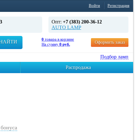
Войти
Регистрация
3
Опт:
+7 (383) 200-36-12
AUTO LAMP
0
товара в корзине
НАЙТИ
Оформить заказ
На сумму
0 руб.
Подбор ламп
Распродажа
бонуса