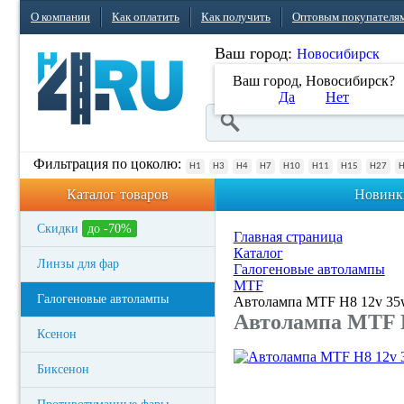
О компании
Как оплатить
Как получить
Оптовым покупателя
Ваш город:
Новосибирск
Ваш город, Новосибирск?
Да
Нет
Фильтрация по цоколю:
H1
H3
H4
H7
H10
H11
H15
H27
Каталог товаров
Новинк
Скидки
до -70%
Главная страница
Каталог
Линзы для фар
Галогеновые автолампы
MTF
Галогеновые автолампы
Автолампа MTF H8 12v 35
Автолампа MTF 
Ксенон
Биксенон