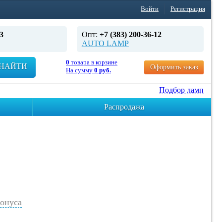
Войти
Регистрация
3
Опт:
+7 (383) 200-36-12
AUTO LAMP
0
товара в корзине
НАЙТИ
Оформить заказ
На сумму
0 руб.
Подбор ламп
Распродажа
онуса