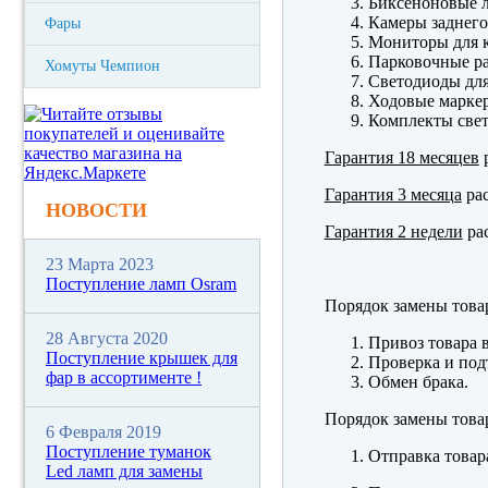
Биксеноновые 
Камеры заднего
Фары
Мониторы для к
Парковочные р
Хомуты Чемпион
Светодиоды для
Ходовые марк
Комплекты свет
Гарантия 18 месяцев
р
Гарантия 3 месяца
рас
НОВОСТИ
Гарантия 2 недели
рас
23 Марта 2023
Поступление ламп Osram
Порядок замены това
28 Августа 2020
Привоз товара 
Поступление крышек для
Проверка и под
фар в ассортименте !
Обмен брака.
Порядок замены това
6 Февраля 2019
Поступление туманок
Отправка товар
Led ламп для замены