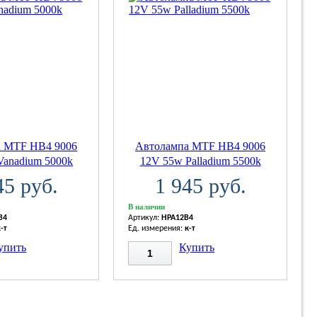
а MTF HB4 9006
Автолампа MTF HB4 9006
Vanadium 5000k
12V 55w Palladium 5500k
45 руб.
1 945 руб.
В наличии
B4
Артикул:
HPA12B4
к-т
Ед. измерения:
к-т
упить
Купить