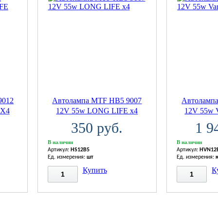
9012
Автолампа MTF HB5 9007
Автоламп
 X4
12V 55w LONG LIFE x4
12V 55w 
350 руб.
1 9
В наличии
В наличии
Артикул:
HS12B5
Артикул:
HVN12
Ед. измерения:
шт
Ед. измерения:
Купить
К