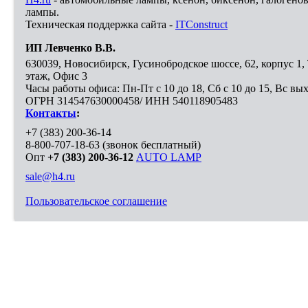
лампы.
Техническая поддержка сайта -
ITConstruct
ИП Левченко В.В.
630039
,
Новосибирск
,
Гусинобродское шоссе, 62, корпус 1
этаж, Офис 3
Часы работы офиса: Пн-Пт с 10 до 18, Сб с 10 до 15, Вс вы
ОГРН 314547630000458/ ИНН 540118905483
Контакты
:
+7 (383) 200-36-14
8-800-707-18-63
(звонок бесплатный)
Опт
+7 (383) 200-36-12
AUTO LAMP
sale@h4.ru
Пользовательское соглашение
Выберите город, в который необходимо доставить покупку
Москва
Санкт-Петербург