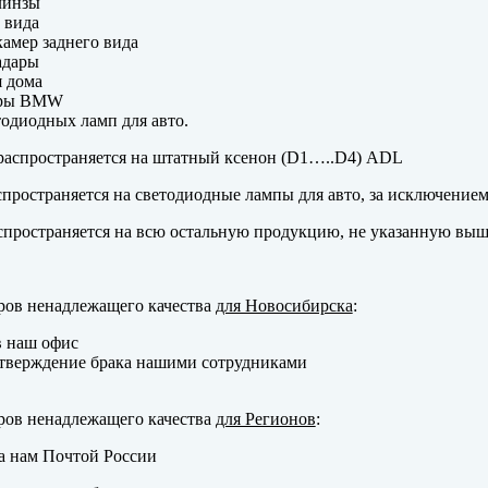
линзы
 вида
амер заднего вида
адары
 дома
еры BMW
одиодных ламп для авто.
аспространяется на штатный ксенон (D1…..D4) ADL
пространяется на светодиодные лампы для авто, за исключение
пространяется на всю остальную продукцию, не указанную выш
ров ненадлежащего качества
для Новосибирска
:
в наш офис
тверждение брака нашими сотрудниками
ров ненадлежащего качества
для Регионов
:
а нам Почтой России