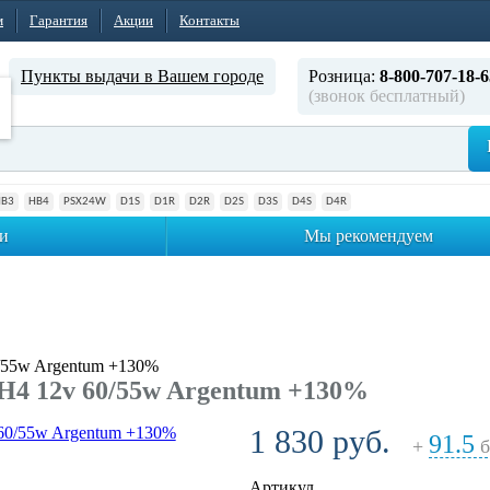
м
Гарантия
Акции
Контакты
Пункты выдачи в Вашем городе
Розница:
8-800-707-18-6
(звонок бесплатный)
HB3
HB4
PSX24W
D1S
D1R
D2R
D2S
D3S
D4S
D4R
и
Мы рекомендуем
/55w Argentum +130%
4 12v 60/55w Argentum +130%
1 830 руб.
91.5
+
б
Артикул