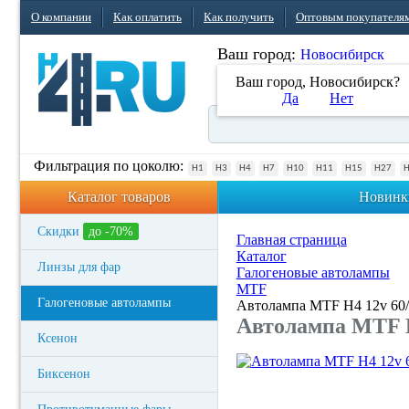
О компании
Как оплатить
Как получить
Оптовым покупателя
Ваш город:
Новосибирск
Ваш город, Новосибирск?
Да
Нет
Фильтрация по цоколю:
H1
H3
H4
H7
H10
H11
H15
H27
Каталог товаров
Новинк
Скидки
до -70%
Главная страница
Каталог
Линзы для фар
Галогеновые автолампы
MTF
Галогеновые автолампы
Автолампа MTF H4 12v 60
Автолампа MTF H
Ксенон
Биксенон