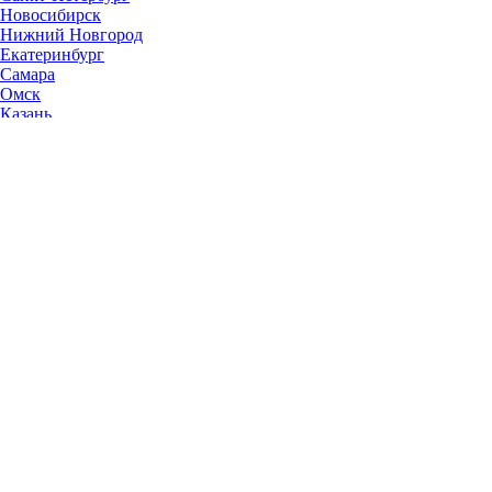
Новосибирск
Нижний Новгород
Екатеринбург
Самара
Омск
Казань
Челябинск
Ростов-на-Дону
Уфа
Волгоград
Пермь
Красноярск
Саратов
Воронеж
Тольятти
Краснодар
Ульяновск
Ижевск
Ярославль
Барнаул
Иркутск