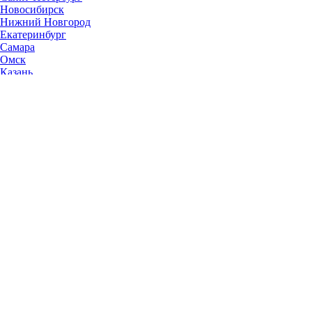
Новосибирск
Нижний Новгород
Екатеринбург
Самара
Омск
Казань
Челябинск
Ростов-на-Дону
Уфа
Волгоград
Пермь
Красноярск
Саратов
Воронеж
Тольятти
Краснодар
Ульяновск
Ижевск
Ярославль
Барнаул
Иркутск