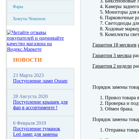
Биксеноновые 
Камеры заднего
Фары
Мониторы для к
Парковочные р
Хомуты Чемпион
Светодиоды для
Ходовые марк
Комплекты свет
Гарантия 18 месяцев
р
Гарантия 3 месяца
рас
НОВОСТИ
Гарантия 2 недели
рас
23 Марта 2023
Поступление ламп Osram
Порядок замены това
28 Августа 2020
Привоз товара 
Поступление крышек для
Проверка и под
фар в ассортименте !
Обмен брака.
Порядок замены това
6 Февраля 2019
Поступление туманок
Отправка товар
Led ламп для замены