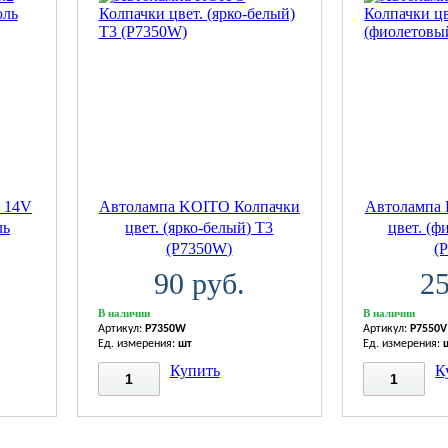
 14V
Автолампа KOITO Колпачки
Автолампа
ль
цвет. (ярко-белый) T3
цвет. (ф
(P7350W)
(
90 руб.
25
В наличии
В наличии
Артикул:
P7350W
Артикул:
P7550V
Ед. измерения:
шт
Ед. измерения:
Купить
К