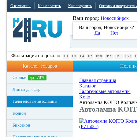
О компании
Как оплатить
Как получить
Оптовым покупателя
Ваш город:
Новосибирск
Ваш город, Новосибирск?
Да
Нет
Фильтрация по цоколю:
H1
H3
H4
H7
H10
H11
H15
H27
Каталог товаров
Новинк
Скидки
до -70%
Главная страница
Каталог
Линзы для фар
Галогеновые автолампы
Koito
Галогеновые автолампы
Автолампа KOITO Колпачки
Автолампа KOITO
Ксенон
Биксенон