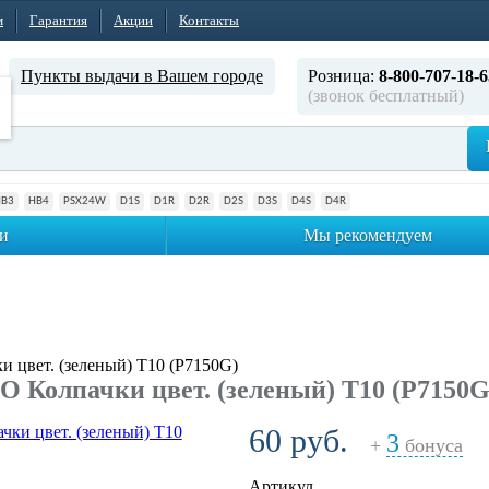
м
Гарантия
Акции
Контакты
Пункты выдачи в Вашем городе
Розница:
8-800-707-18-6
(звонок бесплатный)
HB3
HB4
PSX24W
D1S
D1R
D2R
D2S
D3S
D4S
D4R
и
Мы рекомендуем
 цвет. (зеленый) T10 (P7150G)
 Колпачки цвет. (зеленый) T10 (P7150G
60 руб.
3
+
бонуса
Артикул