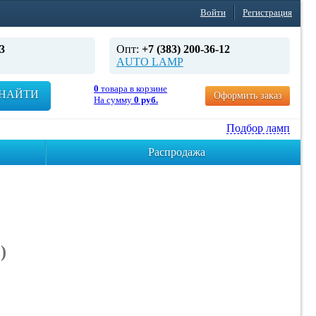
Войти
Регистрация
3
Опт:
+7 (383) 200-36-12
AUTO LAMP
0
товара в корзине
НАЙТИ
Оформить заказ
На сумму
0 руб.
Подбор ламп
Распродажа
)