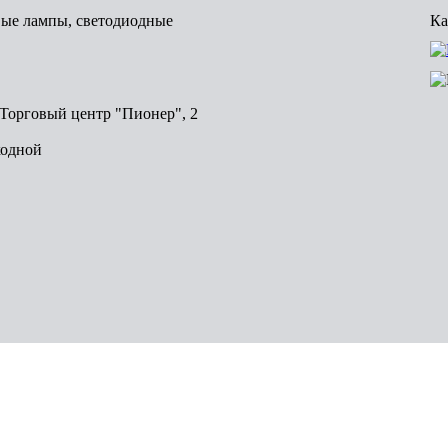
вые лампы, светодиодные
Ка
, Торговый центр "Пионер", 2
ходной