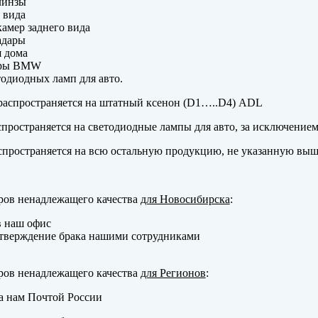
линзы
 вида
амер заднего вида
адары
 дома
еры BMW
одиодных ламп для авто.
аспространяется на штатный ксенон (D1…..D4) ADL
пространяется на светодиодные лампы для авто, за исключение
пространяется на всю остальную продукцию, не указанную выш
ров ненадлежащего качества
для Новосибирска
:
в наш офис
тверждение брака нашими сотрудниками
ров ненадлежащего качества
для Регионов
:
а нам Почтой России