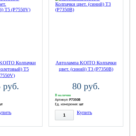
 KOITO Колпачки
Автолампа KOITO Колпачки
иолетовый) T5
цвет. (синий) T3 (P7350B)
P7550V)
 руб.
80 руб.
В наличии
Артикул:
P7350B
шт
Ед. измерения:
шт
упить
Купить