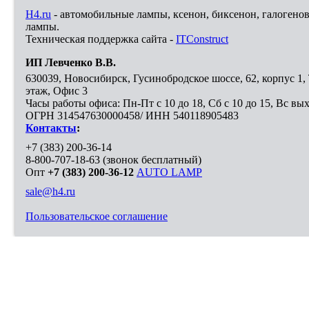
H4.ru
- автомобильные лампы, ксенон, биксенон, галогено
лампы.
Техническая поддержка сайта -
ITConstruct
ИП Левченко В.В.
630039
,
Новосибирск
,
Гусинобродское шоссе, 62, корпус 1
этаж, Офис 3
Часы работы офиса: Пн-Пт с 10 до 18, Сб с 10 до 15, Вс вы
ОГРН 314547630000458/ ИНН 540118905483
Контакты
:
+7 (383) 200-36-14
8-800-707-18-63
(звонок бесплатный)
Опт
+7 (383) 200-36-12
AUTO LAMP
sale@h4.ru
Пользовательское соглашение
Выберите город, в который необходимо доставить покупку