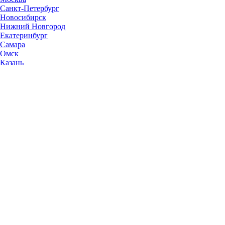
Санкт-Петербург
Новосибирск
Нижний Новгород
Екатеринбург
Самара
Омск
Казань
Челябинск
Ростов-на-Дону
Уфа
Волгоград
Пермь
Красноярск
Саратов
Воронеж
Тольятти
Краснодар
Ульяновск
Ижевск
Ярославль
Барнаул
Иркутск