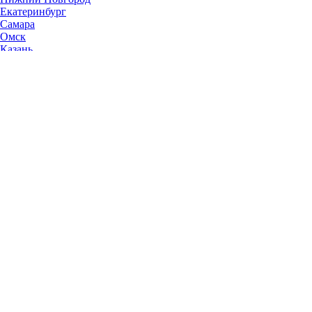
Екатеринбург
Самара
Омск
Казань
Челябинск
Ростов-на-Дону
Уфа
Волгоград
Пермь
Красноярск
Саратов
Воронеж
Тольятти
Краснодар
Ульяновск
Ижевск
Ярославль
Барнаул
Иркутск
Владивосток
Хабаровск