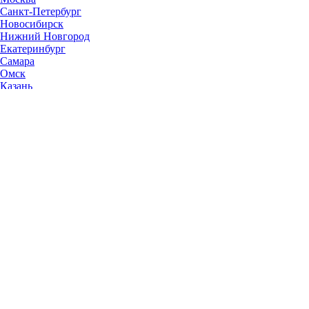
Санкт-Петербург
Новосибирск
Нижний Новгород
Екатеринбург
Самара
Омск
Казань
Челябинск
Ростов-на-Дону
Уфа
Волгоград
Пермь
Красноярск
Саратов
Воронеж
Тольятти
Краснодар
Ульяновск
Ижевск
Ярославль
Барнаул
Иркутск