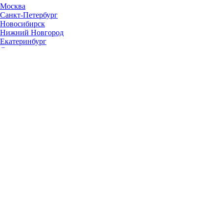
Москва
Санкт-Петербург
Новосибирск
Нижний Новгород
Екатеринбург
Самара
Омск
Казань
Челябинск
Ростов-на-Дону
Уфа
Волгоград
Пермь
Красноярск
Саратов
Воронеж
Тольятти
Краснодар
Ульяновск
Ижевск
Ярославль
Барнаул
Иркутск