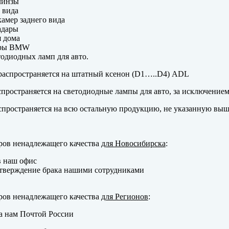
линзы
 вида
амер заднего вида
адары
 дома
еры BMW
одиодных ламп для авто.
аспространяется на штатный ксенон (D1…..D4) ADL
пространяется на светодиодные лампы для авто, за исключение
пространяется на всю остальную продукцию, не указанную выш
ров ненадлежащего качества
для Новосибирска
:
в наш офис
тверждение брака нашими сотрудниками
ров ненадлежащего качества
для Регионов
:
а нам Почтой России