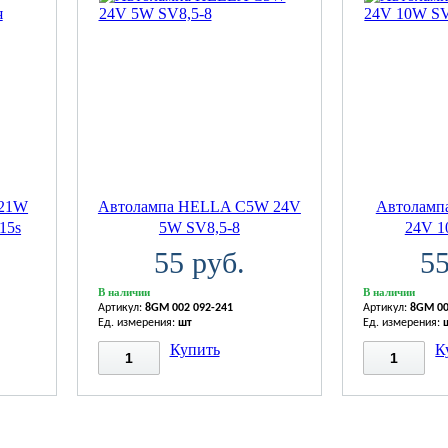
Y21W
Автолампа HELLA C5W 24V
Автоламп
15s
5W SV8,5-8
24V 1
55 руб.
55
В наличии
В наличии
Артикул:
8GM 002 092-241
Артикул:
8GM 00
Ед. измерения:
шт
Ед. измерения:
Купить
К