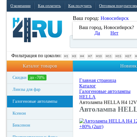
О компании
Как оплатить
Как получить
Оптовым покупателя
Ваш город:
Новосибирск
Ваш город, Новосибирск?
Да
Нет
Фильтрация по цоколю:
H1
H3
H4
H7
H10
H11
H15
H27
Каталог товаров
Новинк
Скидки
до -70%
Главная страница
Каталог
Линзы для фар
Галогеновые автолампы
HELLA
Галогеновые автолампы
Автолампа HELLA H4 12V 
Автолампа HELLA
Ксенон
Биксенон