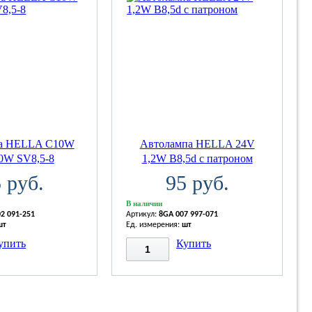
а HELLA C10W
Автолампа HELLA 24V
0W SV8,5-8
1,2W B8,5d с патроном
 руб.
95 руб.
В наличии
2 091-251
Артикул:
8GA 007 997-071
шт
Ед. измерения:
шт
упить
Купить