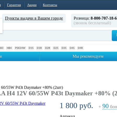
м
Гарантия
Акции
Контакты
Пункты выдачи в Вашем городе
Розница:
8-800-707-18-6
(звонок бесплатный)
HB3
HB4
PSX24W
D1S
D1R
D2R
D2S
D3S
D4S
D4R
и
Мы рекомендуем
60/55W P43t Daymaker +80% (2шт)
 H4 12V 60/55W P43t Daymaker +80% (
1 800 руб.
90
+
бон
Артикул