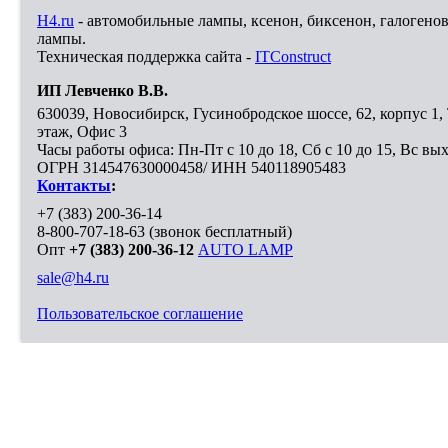
H4.ru
- автомобильные лампы, ксенон, биксенон, галогено
лампы.
Техническая поддержка сайта -
ITConstruct
ИП Левченко В.В.
630039
,
Новосибирск
,
Гусинобродское шоссе, 62, корпус 1
этаж, Офис 3
Часы работы офиса: Пн-Пт с 10 до 18, Сб с 10 до 15, Вс вы
ОГРН 314547630000458/ ИНН 540118905483
Контакты
:
+7 (383) 200-36-14
8-800-707-18-63
(звонок бесплатный)
Опт
+7 (383) 200-36-12
AUTO LAMP
sale@h4.ru
Пользовательское соглашение
Выберите город, в который необходимо доставить покупку