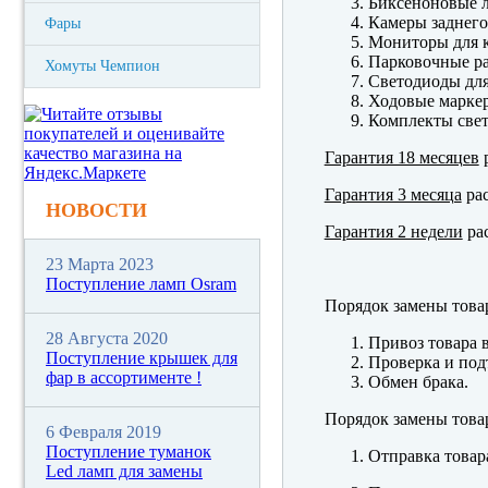
Биксеноновые 
Камеры заднего
Фары
Мониторы для к
Парковочные р
Хомуты Чемпион
Светодиоды для
Ходовые марк
Комплекты свет
Гарантия 18 месяцев
р
Гарантия 3 месяца
рас
НОВОСТИ
Гарантия 2 недели
рас
23 Марта 2023
Поступление ламп Osram
Порядок замены това
28 Августа 2020
Привоз товара 
Поступление крышек для
Проверка и под
фар в ассортименте !
Обмен брака.
Порядок замены това
6 Февраля 2019
Поступление туманок
Отправка товар
Led ламп для замены