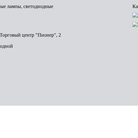
вые лампы, светодиодные
Ка
, Торговый центр "Пионер", 2
ходной