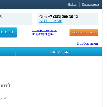
Войти
Регистрация
3
Опт:
+7 (383) 200-36-12
AUTO LAMP
0
товара в корзине
НАЙТИ
Оформить заказ
На сумму
0 руб.
Подбор ламп
Распродажа
2шт)
уса