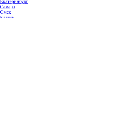
Екатеринбург
Самара
Омск
Казань
Челябинск
Ростов-на-Дону
Уфа
Волгоград
Пермь
Красноярск
Саратов
Воронеж
Тольятти
Краснодар
Ульяновск
Ижевск
Ярославль
Барнаул
Иркутск
Владивосток
Хабаровск
Новокузнецк